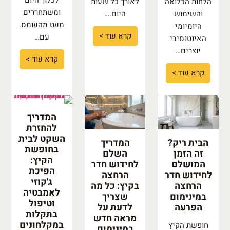
הלחות הכלואה
לאורך כל שעות
ומשתחררים
והשימוש
היום.…
מעט מהעומס.
היומיומי
קרא עוד >
עם…
האינטנסיבי
יוצרים…
קרא עוד >
קרא עוד >
המדריך
להחזרת
השקט לבית
הבית ריק?
המדריך
בחופשת
זה הזמן
השלם
הקיץ:
המושלם
לחידוש חדר
הפיכת
לחידוש חדר
הרחצה
ג'קוזי
הרחצה
בקיץ: כל מה
לאמבטיה
במינימום
שצריך
וטיפול
הפרעה
לדעת על
בתקלות
מראה חדש
במקלחונים
חופשת הקיץ
במינימום