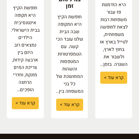
היא הזדמנות
זמן
חופשת הקיץ
פז עבור
היא תקופה
חופשת הקיץ
משפחות רבות
אינטנסיבית
היא התקופה
לצאת לחופשה
בבית הישראלי.
שבה הבית
משפחתית,
הילדים
שלנו עובד הכי
לטייל בארץ או
נמצאים רוב
קשה. עם
בחוץ לארץ,
היום בין
הטמפרטורות
ולשבור את
ארבעה קירות,
המטפסות
השגרה. בזמן…
צריכת המים
והשהות
מזנקת, וחדרי
הממושכת של
קרא עוד >
הרחצה
כל בני
הופכים…
המשפחה בין…
קרא עוד >
קרא עוד >