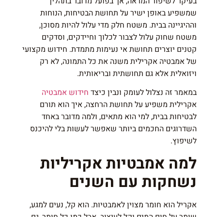
בעיקר לשיפור המראה, אך בפועל מדובר בתהליך
שמשפיע באופן ישיר על תחושת הבטיחות, הנוחות
וההיגיינה בבית. משטח חלק מדי עלול להיות מסוכן,
משטח שחוק עלול לצבור לכלוך וחיידקים, וסדקים
קטנים יוצרים תחושת אי נעימות מתמדת. חידוש מקצועי
של אמבטיה אקרילית משנה את כל התמונה, לא רק
ויזואלית אלא גם תחושתית ובריאותית.
במאמר זה נצלול לעומק ונבין כיצד
חידוש אמבטיה
אקרילית משפיע על תחושת הרחצה, איך הוא תורם
לבטיחות בבית, למי הוא מתאים, ולמה מדובר באחד
השדרוגים החכמים ביותר שאפשר לעשות בלי להיכנס
לשיפוץ.
למה אמבטיות אקריליות
נשחקות עם השנים
אקריל הוא חומר מצוין לאמבטיות. הוא קל, נעים למגע,
שומר על חום המים וקל לעיצוב. אבל כמו כל חומר, גם