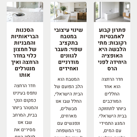
פתרון קבוע
שינוי עיצובי
הסכנות
לאמבטיות
במטבח
הבריאותיות
רקובות: מתי
בתקציב
והמבניות
הלבשה היא
שפוי: מעבר
של חמצון
האופציה
לגוונים
כלוי בחדר
היחידה לפני
מודרניים
הרחצה ואיך
הרס
ואחידים
מנטרלים
אותו
חדר הרחצה
המטבח הוא
חדר הרחצה
הוא אחד
הלב הפועם של
נתפס בעינינו
החללים
הבית הישראלי,
כמקום הנקי
המורכבים
החלל שבו אנו
והמטהר ביותר
ביותר לתחזוקה
מבשלים,
בבית, המרחב
בבית הישראלי.
מארחים,
שבו אנו
המגע התמידי
ונפגשים עם
מסירים את
עם המים,
בני המשפחה
לכלוך היום