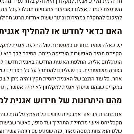
תהיה מינימלית. אגנית למקלחון היא חלק בלתי נפרד מהמ
משופצת לגמרי. אצלנו באביאור אמבטיות תוכלו לקבל את 
להיכנס להתקלח במהירות ובתוך שעות אחדות מרגע תחילת
האם כדאי לחדש או להחליף אגנית
יש כאלה שמיד בוחרים באפשרות של החלפת אגנית למקלח
הקיימת תהיה האפשרות העדיפה ביותר. הסיבה לכך היא ש
התרגלתם אליה. החלפת האגנית החדשה באגנית חדשה לגמר
בצורה משמעותית. כך שעליכם להסתכל על כל הצדדים של 
אחר. כל עוד המצב של האגנית יחסית תקין ויהיה ניתן לש
במקרים שבהם שיפוץ אגנית למקלחון לא יהיה אפשרי, תוכ
מהם היתרונות של חידוש אגנית למ
אנו בחברת אביאור אמבטיות עושים כל מאמץ על מנת שהלק
מקבל יחס אישי מתחילת התהליך ועד סופו, כאשר שביעות 
שלנו הוא צוות מנוסה מאוד, כזה שמגיע עם רזומה עשיר ועם