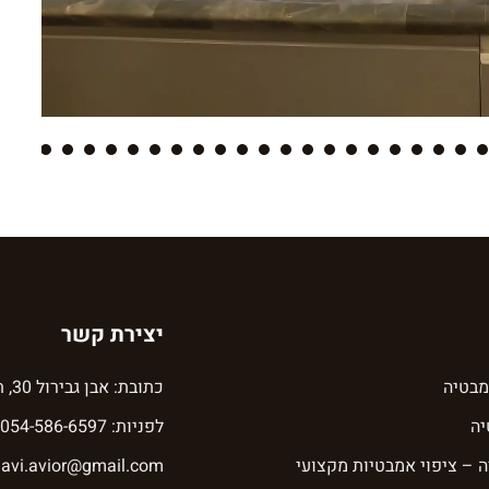
6
65
64
63
62
61
60
59
58
57
56
55
54
53
52
51
50
49
48
47
46
45
44
יצירת קשר
מבטיה
כתובת: אבן גבירול 30, תל אביב
ה
לפניות: 054-586-6597
 – ציפוי אמבטיות מקצועי
avi.avior@gmail.com