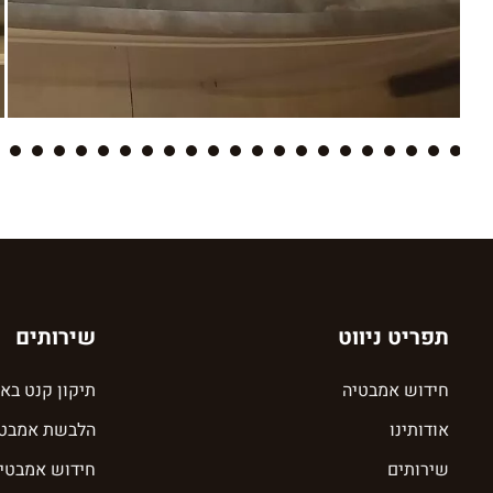
43
42
41
40
39
38
37
36
35
34
33
32
31
30
29
28
27
26
25
24
23
22
תפריט ניווט
שירותים
חידוש אמבטיה
תיקון קנט בא
אודותינו
הלבשת אמבטי
שירותים
חידוש אמבטיה