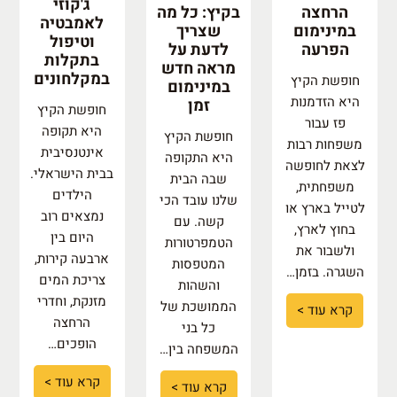
ג'קוזי
הרחצה
בקיץ: כל מה
לאמבטיה
במינימום
שצריך
וטיפול
הפרעה
לדעת על
בתקלות
מראה חדש
במקלחונים
חופשת הקיץ
במינימום
היא הזדמנות
זמן
חופשת הקיץ
פז עבור
היא תקופה
חופשת הקיץ
משפחות רבות
אינטנסיבית
היא התקופה
לצאת לחופשה
בבית הישראלי.
שבה הבית
משפחתית,
הילדים
שלנו עובד הכי
לטייל בארץ או
נמצאים רוב
קשה. עם
בחוץ לארץ,
היום בין
הטמפרטורות
ולשבור את
ארבעה קירות,
המטפסות
השגרה. בזמן…
צריכת המים
והשהות
מזנקת, וחדרי
הממושכת של
קרא עוד >
הרחצה
כל בני
הופכים…
המשפחה בין…
קרא עוד >
קרא עוד >