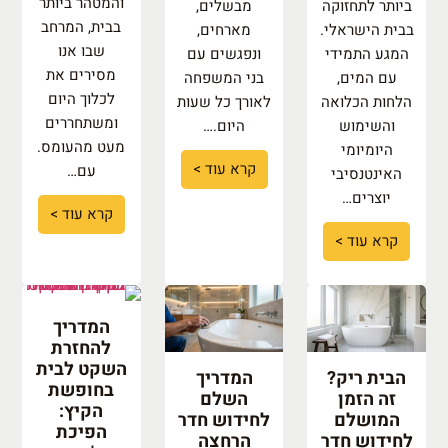
והמטהר ביותר
ביותר לתחזוקה
מבשלים,
בבית, המרחב
בבית הישראלי.
מארחים,
שבו אנו
המגע התמידי
ונפגשים עם
מסירים את
עם המים,
בני המשפחה
לכלוך היום
הלחות הכלואה
לאורך כל שעות
ומשתחררים
והשימוש
היום.…
מעט מהעומס.
היומיומי
קרא עוד >
עם…
האינטנסיבי
יוצרים…
קרא עוד >
קרא עוד >
המדריך
להחזרת
השקט לבית
הבית ריק?
המדריך
בחופשת
זה הזמן
השלם
הקיץ:
המושלם
לחידוש חדר
הפיכת
לחידוש חדר
הרחצה