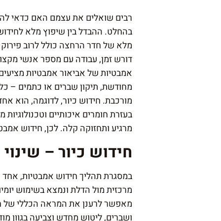
רבים שואלים את עצמם האם כדאי להש
בהחלט. ההבדל בין שיפוץ מלא לחידוש 
מלא של חדר הרחצה כולל לרוב פירוק א
דורש זמן, עבודה עם מספר אנשי מקצו
אמבטיות של אביאור אמבטיות מציעים 
מחודשת, תיקון שברים או כתמים – כל
מורכבת. חידוש כיור, לדוגמה, הוא א
בעזרת חומרים איכותיים וטכנולוגיות 
מרגיע ותחזוקה קלה. לכן, חידוש אמב
חידוש כיור – שינוי
במסגרת תהליך חידוש אמבטיות, אחד ה
מרכזית מול הדלת ונמצא בשימוש יומיומ
מאפשר לרענן את המראה הכללי של חדר
ושברים, ליטוש מחדש וצביעה בגוון מוד