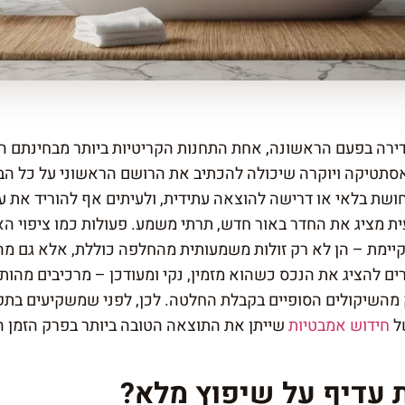
ירה בפעם הראשונה, אחת התחנות הקריטיות ביותר מבחינתם הי
 אסתטיקה ויוקרה שיכולה להכתיב את הרושם הראשוני על כל הב
שת בלאי או דרישה להוצאה עתידית, ולעיתים אף להוריד את ער
ת מציג את החדר באור חדש, תרתי משמע. פעולות כמו ציפוי הא
קיימת – הן לא רק זולות משמעותית מהחלפה כוללת, אלא גם מה
ם להציג את הנכס כשהוא מזמין, נקי ומעודכן – מרכיבים מהותי
 מהשיקולים הסופיים בקבלת החלטה. לכן, לפני שמשקיעים בתקצ
ל
חידוש אמבטיות
שייתן את התוצאה הטובה ביותר בפרק הזמן 
 עדיף על שיפוץ מלא?