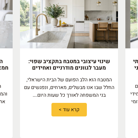
י
שינוי עיצובי במטבח בתקציב שפוי:
הס
י
מעבר לגוונים מודרניים ואחידים
חמצו
המטבח הוא הלב הפועם של הבית הישראלי,
ם
ח
החלל שבו אנו מבשלים, מארחים, ונפגשים עם
ידי
והמט
בני המשפחה לאורך כל שעות היום.…
ומי
את 
קרא עוד >