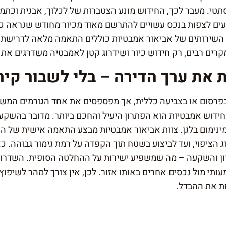
טי. מעבר לכך, החידוש מונע הצטברות של לכלוך, אבנית וכתמים
יעים לצפות בנכס עשויים להתרשם מאוד מכיור מחודש שנראה כ
 השירותים של אביאור אמבטיות כוללים התאמה מלאה לדרישת ה
מקרים רבים, רק חידוש כיור ושידרוג קטן לאמבטיה משדרגים את 
 את ערך הדירה – בלי לשבור קיר
בפרסום או בצביעה כללית, אך מפספסים את אחד הגורמים המשפ
ידוש אמבטיות הוא הפתרון היעיל והחכם ביותר. מדובר בהשקעה
ינימום בלגן. צוות אביאור אמבטיות מבצע התאמה אישית של הת
וג הציפוי, ועד לביצוע בשטח תוך הקפדה על רמת גימור גבוהה. 
ון והשקעה – מה שמשפיע ישירות על ההחלטה הסופית. השדרוג 
עותי מול נכסים אחרים באותו אזור. לכן, אין צורך למהר לשיפוץ
ת את ההבדל.