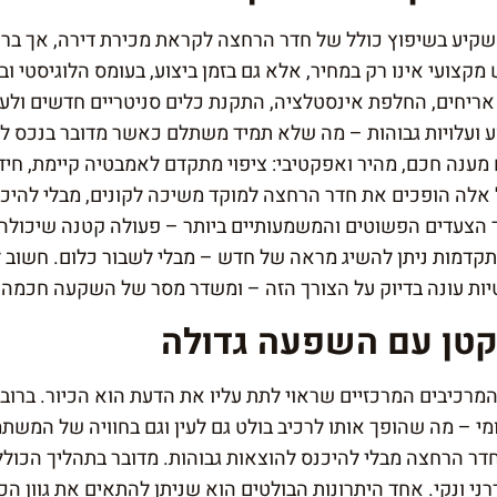
קיע בשיפוץ כולל של חדר הרחצה לקראת מכירת דירה, אך ברו
מקצועי אינו רק במחיר, אלא גם בזמן ביצוע, בעומס הלוגיסטי 
ריחים, החלפת אינסטלציה, התקנת כלים סניטריים חדשים ולעיתי
ע ועלויות גבוהות – מה שלא תמיד משתלם כאשר מדובר בנכס למ
מענה חכם, מהיר ואפקטיבי: ציפוי מתקדם לאמבטיה קיימת, חיד
 אלה הופכים את חדר הרחצה למוקד משיכה לקונים, מבלי להיכנ
חד הצעדים הפשוטים והמשמעותיים ביותר – פעולה קטנה שיכול
מתקדמות ניתן להשיג מראה של חדש – מבלי לשבור כלום. חשוב 
טיות עונה בדיוק על הצורך הזה – ומשדר מסר של השקעה חכמה 
 קטן עם השפעה גדולה
מרכיבים המרכזיים שראוי לתת עליו את הדעת הוא הכיור. ברוב 
י – מה שהופך אותו לרכיב בולט גם לעין וגם בחוויה של המשתמ
 הרחצה מבלי להיכנס להוצאות גבוהות. מדובר בתהליך הכולל 
רני ונקי. אחד היתרונות הבולטים הוא שניתן להתאים את גוון הכ