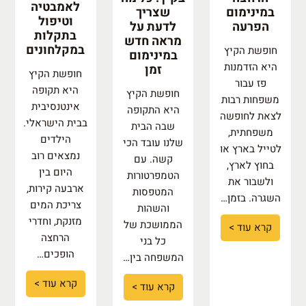
לאמבטיה
במינימום
שצריך
וטיפול
הפרעה
לדעת על
בתקלות
מראה חדש
במקלחונים
חופשת הקיץ
במינימום
היא הזדמנות
זמן
חופשת הקיץ
פז עבור
היא תקופה
חופשת הקיץ
משפחות רבות
אינטנסיבית
היא התקופה
לצאת לחופשה
בבית הישראלי.
שבה הבית
משפחתית,
הילדים
שלנו עובד הכי
לטייל בארץ או
נמצאים רוב
קשה. עם
בחוץ לארץ,
היום בין
הטמפרטורות
ולשבור את
ארבעה קירות,
המטפסות
השגרה. בזמן…
צריכת המים
והשהות
מזנקת, וחדרי
הממושכת של
קרא עוד >
הרחצה
כל בני
הופכים…
המשפחה בין…
קרא עוד >
קרא עוד >