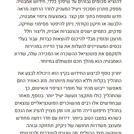
להוציא סכומים גבוהים על שיפוץ כללי, חידוש אמבטיה
מספק פתרון חסכוני ויעיל המעניק לחדר הרחצה מראה
חדש ומטופח בתוך זמן קצר. באמצעות ציפוי אמבטיה,
הלבשה או תיקון נקודתי, ניתן להיפטר מסימני שחיקה,
סדקים, כתמים ישנים והצטברות אבנית, וליצור חלל
מרענן ומזמין מבלי להיכנס להוצאות כבדות. עבור בעלי
נכסים המעוניינים להעלות את ערך הדירה במהירות
ולמקסם את פוטנציאל ההשכרה או המכירה שלה, שדרוג
האמבטיה הוא מהלך חכם ומשתלם במיוחד.
יתרון נוסף לביצוע החידוש בקיץ הוא היכולת לבצע את
התהליך בקלות וללא הפרעות מיותרות. מזג האוויר החם
מאפשר ייבוש מהיר של חומרי הציפוי והאיטום, כך
שהתהליך כולו מתקצר ונעשה יעיל יותר. בנוסף, מאחר
שבחודשים אלו רבים מהשוכרים הפוטנציאליים נמצאים
בתהליך חיפוש דירה חדש, זהו זמן מצוין להציג את הנכס
כשהוא במצבו הטוב ביותר. דירות עם חדר רחצה מחודש
ומעוצב משדרות תחושה של ניקיון, תחזוקה גבוהה
והשקעה מצד הבעלים, מה שגורם לשוכרים ולרוכשים