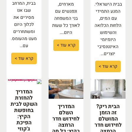
בבית, המרחב
בבית הישראלי.
מארחים,
שבו אנו
המגע התמידי
ונפגשים עם
מסירים את
עם המים,
בני המשפחה
לכלוך היום
הלחות הכלואה
לאורך כל שעות
ומשתחררים
והשימוש
היום.…
מעט מהעומס.
היומיומי
קרא עוד >
עם…
האינטנסיבי
יוצרים…
קרא עוד >
קרא עוד >
המדריך
להחזרת
השקט לבית
הבית ריק?
המדריך
בחופשת
זה הזמן
השלם
הקיץ:
המושלם
לחידוש חדר
הפיכת
לחידוש חדר
הרחצה
ג'קוזי
הרחצה
בקיץ: כל מה