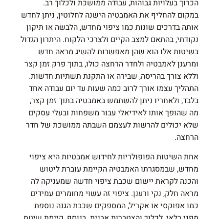
הכרוך בעלויות גבוהות, עבודה ממושכת ולכלוך רב.
במקום להחליף את האמבטיה הישנה לחלוטין, ניתן לחדש
אותה בדרכים שונות כמו ציפוי מחדש, הלבשה או תיקון
נקודתי, בהתאם למצב הקיים ולצרכי הלקוח. היתרון הגדול
בשיטות אלו הוא שהן מאפשרות להשיג מראה חדש
ומרענן לאמבטיה ולחדר הרחצה כולו, בתוך פרק זמן קצר
וללא צורך בהריסה, שבירה או התקנת תשתיות חדשות.
התהליך עצמו אורך לרוב כמה שעות עד יום עבודה אחד
בלבד, ולאחריו ניתן להשתמש באמבטיה בתוך זמן קצר,
מה שהופך אותו לאידיאלי עבור משפחות ובעלי עסקים
שלא יכולים להרשות לעצמם השבתה ממושכת של חדר
הרחצה.
אחת השיטות הפופולריות לחידוש אמבטיות היא ציפוי
מחדש, שבמסגרתו האמבטיה הקיימת עוברת ליטוש
והכנה לקראת יישום שכבת ציפוי חדשה שמעניקה לה
מראה חלק, נקי ורענן. ציפוי זה עשוי מחומרים עמידים
כמו אפוקסי או אקריל, המספקים שכבת הגנה נוספת
מפני בלאי, לכלוך והצטברות אבנית. בנוסף, קיימת שיטת