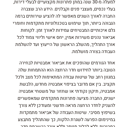
למעלה מ-30 שנה במתן פתרונות מקצועיים לבעלי דירות,
בעלי נכסים, מעצבי פנים וקבלנים. הידע הרב שצברה
החברה לאורך השנים מאפשר לה להציע שירותים ברמה
הגבוהה ביותר, תוך שימוש בטכנולוגיות מתקדמות וחומרי
גלם איכותיים המבטיחים עמידות לאורך זמן. לקוחות
אביאור נהנים משירות אמין, יחס אישי וליווי צמוד לכל
אורך התהליך, מהשלב הראשון של הייעוץ ועד להשלמת
העבודה בצורה מושלמת.
אחד הגורמים שהופכים את אביאור אמבטיות לבחירה
הטובה ביותר לחידוש חדר הרחצה הוא ההתמחות שלה
במגוון רחב של שיטות עבודה המתאימות לכל מצב ולכל
תקציב. בין אם מדובר בציפוי אמבטיה מחדש, הלבשת
אמבטיה, תיקון נקודתי או שחזור של משטחי אמבטיה
ישנים, החברה מציעה פתרונות מתקדמים שמאפשרים
להעניק לחדר הרחצה מראה חדשני ומעודכן ללא צורך
בשיפוץ מסיבי. שיטות העבודה של אביאור מתמקדות
במינימום הפרעה לשגרת הלקוח, כך שהתהליך מתבצע
במהירות, ללא לכלוך מיותר וללא צורך בהשבתת חדר