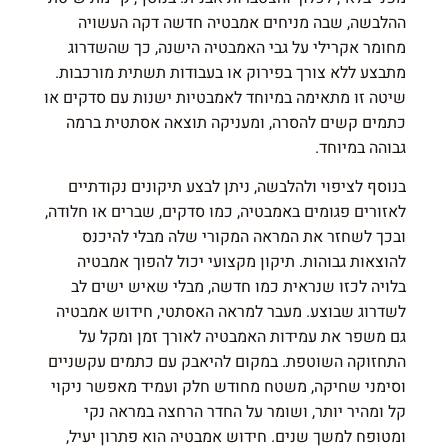
ההלבשה, שבה מניחים אמבטיה חדשה דקה העשויה
מחומר אקרילי על גבי האמבטיה הישנה, כך שהשדרוג
מתבצע ללא צורך בפירוק או בעבודות תשתית מורכבות.
שיטה זו מתאימה במיוחד לאמבטיות ישנות עם סדקים או
כתמים קשים להסרה, ומעניקה תוצאה אסתטית ברמה
גבוהה במיוחד.
בנוסף לציפוי ולהלבשה, ניתן לבצע תיקונים נקודתיים
לאזורים פגומים באמבטיה, כמו סדקים, שברים או חלודה,
ובכך לשחזר את המראה המקורי שלה מבלי להיכנס
להוצאות גבוהות. תיקון מקצועי יכול להפוך אמבטיה
בלויה לכזו שנראית כמו חדשה, מבלי שאיש ישים לב
לשדרוג שבוצע. מעבר למראה האסתטי, חידוש אמבטיה
גם משפר את עמידות האמבטיה לאורך זמן ומקל על
התחזוקה השוטפת. במקום להיאבק עם כתמים עקשניים
וסימני שחיקה, משטח מחודש חלק ועמיד מאפשר ניקוי
קל ומהיר יותר, ושומר על החדר הרחצה במראה נקי
ומטופח למשך שנים. חידוש אמבטיה הוא פתרון יעיל,