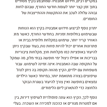
במקרים רבים, חידוש אמבטיה שמתבצע בקיץ מסתיים
בתוך זמן קצר יותר לעומת חודשי החורף, שבהם לחות
גבוהה עלולה לעכב את ההתקשות וההתייצבות של
החומרים.
יתרון נוסף לביצוע חידוש אמבטיה בקיץ הוא הנוחות
שבשימוש בחלופות זמניות. בחודשי החורף, כאשר מזג
האוויר קריר יותר, שימוש במקלחת חלופית בבית או
פתרונות אחרים יכול להיות פחות נוח, בעוד שבקיץ ניתן
להיעזר באופציות כמו מקלחות חוץ, מקלחות ציבוריות
בבריכות או אפילו ניצול ימי חופשה בבתי מלון, מה שמקל
על התקופה שבה האמבטיה אינה זמינה לשימוש. עבור
משפחות עם ילדים, הקיץ מהווה תקופה בה ניתן לנהל
שיפוצים בצורה מתואמת יותר, במיוחד כאשר הילדים
נמצאים בחופשה ואין צורך להיעזר בשגרת הבוקר
הלחוצה כדי להתארגן ליום הלימודים.
נוסף לכך, הקיץ הוא עונה פופולרית לשיפוץ דירות, בין
אם למטרות מגורים או כהכנה למכירה או השכרה. בעלי