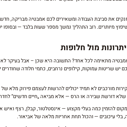
נקים את סביבת העבודה ומשאירים לכם אמבטיה מבריקה, חדשה
י שיפוץ מיותרים. רוב התהליך נמשך מספר שעות בלבד — ובסופו
תרונות מול חלופות
טיה מתאימה לכל אחד? התשובה היא שכן – אבל בעיקר לאותם
יש שריטות עמוקות, קילופים נרחבים, כתמי חלודה שחודרים לש
קירות מורכבים לא תמיד יכולים להרשות לעצמם פירוק מלא של 
שלא דורשת שבירה או הרס — אלא מביאה „חיים חדשים“ לחדר ה
מקום להזמין כמה בעלי מקצוע — אינסטלטור, קבלן, רצף ואיש א
 בלי עיכובים — והכול תחת אחריות מלאה של אביאור.