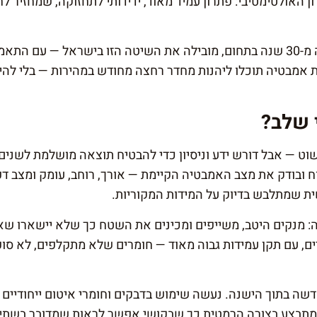
 האולטימטיבי: פתרון עמיד מאוד, ידידותי לתחזוקה, שמחזיר 
אביאור אמבטיות, עם ניסיון של למעלה מ-30 שנה בתחום, מובילה את השיטה הזו ביש
 אמבטיה תוכלו ליהנות מחדר רחצה מחודש במהירות — בלי להי
 שלב?
ט — אבל דורש ידע וניסיון כדי להבטיח תוצאה מושלמת לשנים 
ח ובודק את מצב האמבטיה הקיימת — אורך, רוחב, עומק ומצב דפ
ת שמתלבש בדיוק על המידות המקוריות.
 מנקים היטב, משייפים ומכינים את השטח כך שלא יישארו שא
ם, עם תקן עמידות גבוה מאוד — חומרים שלא מתקלפים, לא סופ
 בתוך הישנה. נעשה שימוש בדבקים וחומרי איטום ייחודיים 
ר מתבצע בצורה הרמטית כך שבקושי אפשר לראות שמדובר בשתי