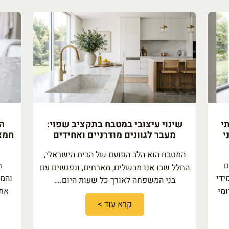
י
שינוי עיצובי במטבח בתקציב שפוי:
הס
י
מעבר לגוונים מודרניים ואחידים
חמצו
המטבח הוא הלב הפועם של הבית הישראלי,
ם
ח
החלל שבו אנו מבשלים, מארחים, ונפגשים עם
ידי
והמט
בני המשפחה לאורך כל שעות היום.…
ומי
את 
קרא עוד >