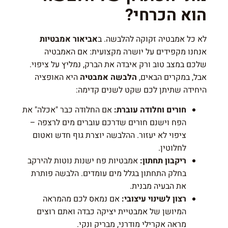
הוא הכרחי?
לא כל אמבטיה זקוקה להלבשה. ב
אביאור אמבטיות
אנחנו מקפידים על יושרה מקצועית: אם האמבטיה
שלכם במצב טוב ורק איבדה את הברק, נמליץ על ציפוי.
אבל, במקרים הבאים,
הלבשה אמבטיה
היא האופציה
היחידה שתיתן לכם שקט לשנים קדימה:
חורים וחלודה עוברת:
אם החלודה כבר "אכלה" את
הפח וישנם חורים שדרכם עוברים מים לרצפה –
ציפוי לא יעזור. ההלבשה יוצרת גוף חדש ואטום
לחלוטין.
ריקבון תחתון:
אמבטיות פח ישנות נוטות להירקב
בחלק התחתון בגלל מים עומדים. הלבשה פותרת
את הבעיה מבנית.
רצון לשינוי עיצובי:
אם נמאס לכם מהמראה
המיושן של אמבטיית יציקה כבדה ואתם רוצים
מראה אקרילי מודרני, מבריק ונקי.