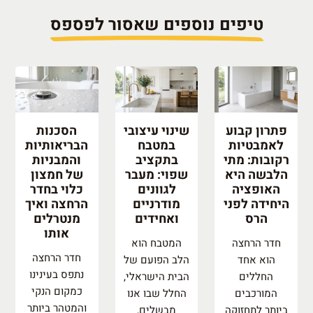
טיפים נוספים שאסור לפספס
פתרון קבוע
שינוי עיצובי
הסכנות
לאמבטיות
במטבח
הבריאותיות
רקובות: מתי
בתקציב
והמבניות
הלבשה היא
שפוי: מעבר
של חמצון
האופציה
לגוונים
כלוי בחדר
היחידה לפני
מודרניים
הרחצה ואיך
הרס
ואחידים
מנטרלים
אותו
חדר הרחצה
המטבח הוא
חדר הרחצה
הוא אחד
הלב הפועם של
נתפס בעינינו
החללים
הבית הישראלי,
כמקום הנקי
המורכבים
החלל שבו אנו
והמטהר ביותר
ביותר לתחזוקה
מבשלים,