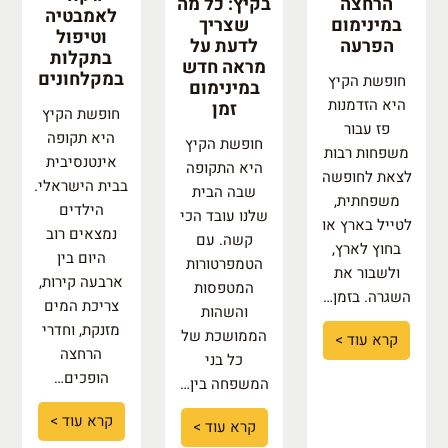
הרחצה
בקיץ: כל מה
לאמבטיה
במינימום
שצריך
וטיפול
הפרעה
לדעת על
בתקלות
מראה חדש
במקלחונים
חופשת הקיץ
במינימום
היא הזדמנות
זמן
חופשת הקיץ
פז עבור
היא תקופה
חופשת הקיץ
משפחות רבות
אינטנסיבית
היא התקופה
לצאת לחופשה
בבית הישראלי.
שבה הבית
משפחתית,
הילדים
שלנו עובד הכי
לטייל בארץ או
נמצאים רוב
קשה. עם
בחוץ לארץ,
היום בין
הטמפרטורות
ולשבור את
ארבעה קירות,
המטפסות
השגרה. בזמן…
צריכת המים
והשהות
מזנקת, וחדרי
הממושכת של
קרא עוד >
הרחצה
כל בני
הופכים…
המשפחה בין…
קרא עוד >
קרא עוד >