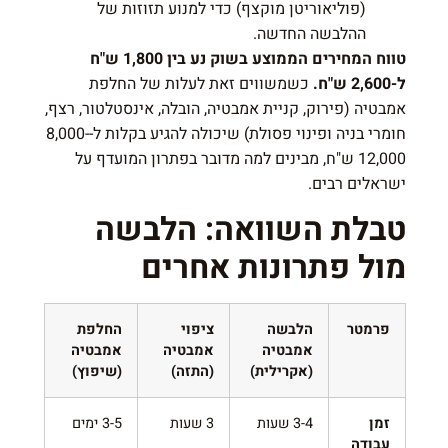
(פוליאוריטן מוקצף) כדי למנוע תזוזות של
ההלבשה החדשה.
טווח המחירים הממוצע בשוק נע בין 1,800 ש"ח
ל-2,600 ש"ח.
כשמשווים זאת לעלות של החלפת
אמבטיה (פירוק, קניית אמבטיה, הובלה, אינסטלטור, רצף,
חומרי בניה ופינוי פסולת) שיכולה להגיע בקלות ל-8,000-
12,000 ש"ח, מבינים למה מדובר בפתרון המועדף על
ישראלים רבים.
טבלת השוואה: הלבשה
מול פתרונות אחרים
פרמטר
הלבשה
ציפוי
החלפת
אמבטיה
אמבטיה
אמבטיה
(אקרילית)
(התזה)
(שיפוץ)
זמן
3-4 שעות
3 שעות
3-5 ימים
עבודה