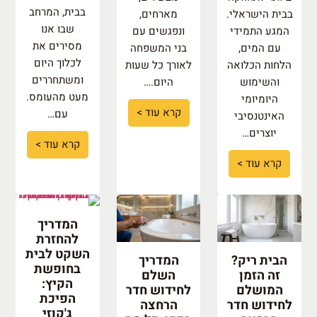
בבית, המרחב
בבית הישראלי.
מארחים,
שבו אנו
המגע התמידי
ונפגשים עם
מסירים את
עם המים,
בני המשפחה
לכלוך היום
הלחות הכלואה
לאורך כל שעות
ומשתחררים
והשימוש
היום.…
מעט מהעומס.
היומיומי
קרא עוד >
עם…
האינטנסיבי
יוצרים…
קרא עוד >
קרא עוד >
המדריך
להחזרת
השקט לבית
הבית ריק?
המדריך
בחופשת
זה הזמן
השלם
הקיץ:
המושלם
לחידוש חדר
הפיכת
לחידוש חדר
הרחצה
ג'קוזי