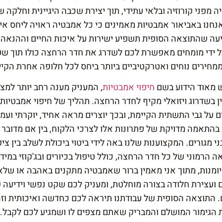
 מפני קורוזיה ובלאי עתידי, תוך יצירת שכבה היגיינית וחלק
יעה שהתוצאה הסופית תשפיע ישירות על איכות החיים וההנאה ה
על ידי מומחים מאפשרת לכם לשדרג את חדר הרחצה כולו תוך שעו
מחירים נוחים ואטרקטיביים ביותר ביחס לכל חלופה אחרת הקיי
ש מאוד הידוע בשם
חיפוי אמבטיות
, המעניק מענה רחב יותר למ
 בשדרוג ויזואלי מקיף לחדר הרחצה. תהליך של חיפוי אמבטיות
על גבי התשתית הקיימת, ובכך יוצרים מראה אחיד, יוקרתי ועמי
התאמה מדויקת של פתרונות אלו לצרכי הלקוח, בין אם מדובר ב
י מגורים. המקצוענות שלנו באה לידי ביטוי ביכולת לשלב בין ציפ
הרמוני של כל חדר הרחצה, כולל טיפול בכיורים ובג'קוזי במידת
יומנות, מתוך אני מאמין ברור שאמבטיה מתקנים באהבה או שלא
 ועצירת חלודה בצורה מוחלטת, ומעניק לכם שקט נפשי וידיעה
ם. התוצאה הסופית של עבודתנו תיראה לכם כחדשה ואיכותית וזה
הגימור המושלם והמבריק שאתם מצפים לו ושמגיע לכם לקבל.