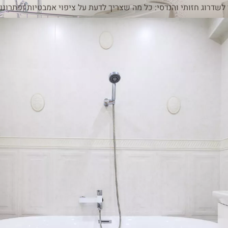
לשדרוג חזותי והנדסי: כל מה שצריך לדעת על ציפוי אמבטיות ופתרונו