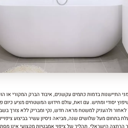
 התיישנות בדמות כתמים עקשנים, איבוד הברק המקורי או הופ
יפוץ יסודי ומתיש. עם זאת, עולם חידוש המשטחים מציע כיום פת
לאחור ולהעניק למשטח מראה חדש, נקי ומבריק ללא צורך בשב
ת בתחום מעל שלושים שנה, מביאה ניסיון עשיר בביצוע ציפויי
הרחצה הישראלי. תהליך של ציפוי אמבטיות מקצועי אינו מסתכ