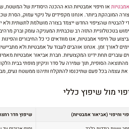
אמבטיות
או חיפוי אמבטיות הוא ההכנה היסודית של המשטח, של
ורה המובהקת ביותר. אנחנו מקפידים על ניקוי עמוק, הסרת שכב
כדי להבטיח שהציפוי החדש ייצמד בצורה מושלמת לתשתית ולא ית
וש בטכנולוגיית התזה רב שכבתית המעניקה עומק וברק מרהיב, 
ביצוע של חיפוי אמבטיות, אנו מוודאים כי כל החיבורים והפינו
מים לאורך זמן. אנחנו אוהבים לעבוד על אמבטיות ולא מתביישים
וברים תחת ידינו המקצועיות. חברת אביאור אמבטיות מאמינה ב
התוצאה הסופית, תוך שמירה על סדר וניקיון מופתי בבית הלקו
ת עצמה בכל פעם שתיכנסו להתקלח ותיהנו ממשטח נעים, מברי
פוי מול שיפוץ כללי
וי וחיפוי (אביאור אמבטיות)
שיפוץ חדר רחצה
פר שעות בודדות בלבד
ימים ארוכים עד ש