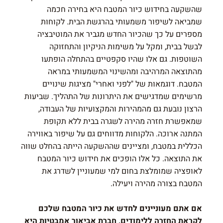
שהשקעה בחידוש כיור המטבח היא בחירה חכמה
שמביאה לשיפור משמעותי בהרגשת הבית. לקוחות
מספרים על כך שהכיור החדש מגביר את המוטיבציה
לבשל בבית, ומקל על משימות הניקיון והתחזוקה
השוטפות. גם אלו שהיו סקפטיים בהתחלה הופתעו
מהתוצאה המרהיבה ומהשינוי המשמעותי במראה
המטבח. דוגמאות של "לפני ואחרי" מציגות שינויים
מרשימים שמדגישים את היתרונות של התהליך. שביעות
הרצון נובעת גם מהמהירות והמקצועיות של העבודה,
שמאפשרת חזרה מהירה לשגרה בבית ללא תקופת
המתנה ארוכה. הלקוחות מדווחים גם על שיפור באווירה
הכללית במטבח, ומציינים שההשקעה הייתה בהחלט שווה
את התוצאה. כל אלו הופכים את חידוש כיור המטבח
לאופציה שמומלצת בחום למי שמעוניין לשדרג את
המטבח בצורה מהירה ויעילה.
אם אתם מעוניינים לחדש את כיור המטבח שלכם
לקראת החזרה ללימודים, חברת אביאור אמבטיות היא