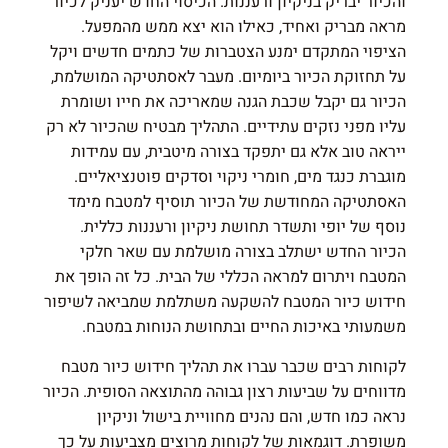
והכיור יבריק בניקיון ורעננות. הכיסוי החדש יעניק לכיור
מראה מבריק ואחיד, כאילו הוא יצא ממש מהמפעל.
הציפוי המתקדם ימנע הצטברות של כתמים חדשים ויקל
על תחזוקת הכיור ביומיום. מעבר לאסתטיקה המושלמת,
הכיור גם יקבל שכבת הגנה שמאריכה את חייו ושומרת
עליו מפני נזקים עתידיים. התהליך מבטיח שהכיור לא רק
ייראה טוב אלא גם יתפקד בצורה מיטבית, עם עמידות
מוגברת כנגד מים, חומרי ניקוי וסדקים פוטנציאליים.
האסתטיקה המחודשת של הכיור תוסיף למטבח מימד
נוסף של יופי ותשדר תחושת ניקיון ורעננות כללית.
הכיור החדש ישתלב בצורה מושלמת עם שאר חלקי
המטבח ויתרום למראה הכללי של הבית. כל זה הופך את
חידוש כיור המטבח להשקעה משתלמת שמביאה לשיפור
משמעותי באיכות החיים ובתחושת הנוחות במטבח.
לקוחות רבים שכבר עברו את תהליך חידוש כיור מטבח
מדווחים על שביעות רצון גבוהה מהתוצאה הסופית. הכיור
נראה כמו חדש, והם נהנים מחוויית בישול וניקיון
משופרת. דוגמאות של לקוחות מרוצים מצביעות על כך