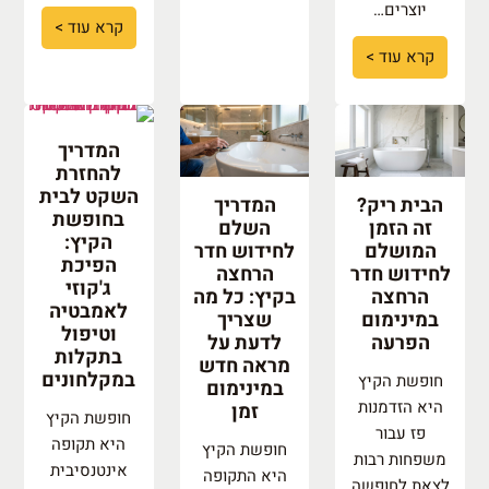
יוצרים…
קרא עוד >
קרא עוד >
המדריך
להחזרת
השקט לבית
הבית ריק?
המדריך
בחופשת
זה הזמן
השלם
הקיץ:
המושלם
לחידוש חדר
הפיכת
לחידוש חדר
הרחצה
ג'קוזי
הרחצה
בקיץ: כל מה
לאמבטיה
במינימום
שצריך
וטיפול
הפרעה
לדעת על
בתקלות
מראה חדש
במקלחונים
חופשת הקיץ
במינימום
היא הזדמנות
זמן
חופשת הקיץ
פז עבור
היא תקופה
חופשת הקיץ
משפחות רבות
אינטנסיבית
היא התקופה
לצאת לחופשה