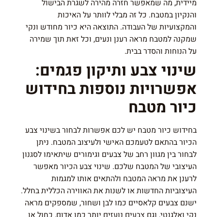
מיידית, מה שמאפשר חזרה מהירה לשגרת הבישול
והנקיון במטבח. כל זה מבלי לוותר על האיכות
והמקצועיות של העבודה. התוצאה היא כיור מחודש ונקי
שמקנה למטבח מראה רענן ונעים, וכל זאת תוך שמירה
על הנוחות והסדר בבית.
שינוי צבע ותיקון פגמים:
אפשרויות נוספות בחידוש
כיור מטבח
בחידוש כיור מטבח יש לכם אפשרות לבחור בשינוי צבע
הכיור בהתאם לטעמכם האישי ולעיצוב המטבח. ניתן
לבחור בין מגוון רחב של צבעים וגימורים שיתאימו לסגנון
העיצובי של המטבח שלכם. שינוי צבע הכיור מאפשר
לרענן את מראה המטבח ולהתאים אותו למגמות
העיצוביות החדשות או לשנות את האווירה הכללית בחלל.
ישנם צבעים קלאסיים כמו לבן ושחור, שמספקים מראה
נקי ואלגנטי, וגם צבעים נועזים יותר כמו אדום, כחול או