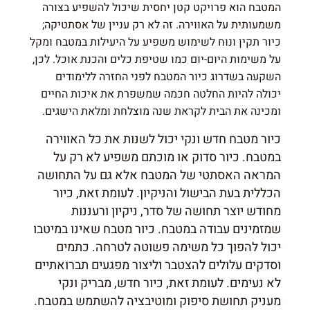
המטבח הוא פרויקט קטן יחסית שיכול להשפיע בצורה
משמעותית על האווירה. זה לא רק עניין של אסתטיקה;
כיור תקין ונוח לשימוש משפיע על היעילות במטבח ומקל
על משימות היום-יום כמו שטיפת כלים והכנת אוכל. לכן,
השקעה בשדרוג כיור המטבח לפני החזרה ללימודים
יכולה להיות החלטה חכמה שמשפרת את איכות החיים
ומכינה את הבית לקראת שנה מוצלחת ומלאת הישגים.
כיור מטבח חדש ונקי יכול לשנות את כל האווירה
במטבח. כיור סדוק או מוכתם משפיע לא רק על
המראה האסתטי של המטבח אלא גם על התחושה
הכללית בעת הבישול והניקיון. לעומת זאת, כיור
מחודש יוצר תחושה של סדר, ניקיון ורעננות
שמזמינים עבודה במטבח. כיור מטבח שאינו במיטבו
יכול להפוך כל משימה פשוטה לטרחה. כתמים
וסדקים עלולים להצטבר וליצור מפגעים תברואתיים
לא נעימים. לעומת זאת, כיור חדש, מבריק ונקי
מעניק תחושת סיפוק ומוטיבציה להשתמש במטבח.