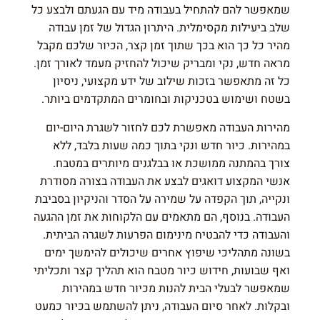
שמאפשר להם להתחיל בעבודה מיד עם הגעתם ולבצע כל
שלב ביעילות מקסימלית. היתרון הגדול של זמן עבודה
מהיר כל כך הוא בכך שתוך זמן קצר, הכיור שלכם מקבל
מראה חדש, נקי ומבריק שיכול להחזיק מעמד לאורך זמן.
כל זה מתאפשר בזכות שילוב של ידע מקצועי, ניסיון
בשטח ושימוש בטכניקות ובחומרים המתקדמים ביותר.
מהירות העבודה מאפשרת לכם לחזור לשגרת היום-יום
במהירות. כיור חדש ונקי בתוך כמה שעות בלבד, ללא
צורך בהמתנה ממושכת או בבלגנים מיותרים במטבח.
אנשי המקצוע דואגים לבצע את העבודה בצורה מסודרת
ונקייה, תוך הקפדה על שמירה על הסדר והניקיון בסביבת
העבודה. בנוסף, הם מתאמים עם הלקוחות את זמן ההגעה
והעבודה כדי להבטיח מינימום הפרעות לשגרה הביתית.
בשונה מתהליכי שיפוץ אחרים שיכולים להימשך ימים
ואף שבועות, חידוש כיור מטבח הוא תהליך קצר ותכליתי
שמאפשר לבעלי הבית להנות מכיור חדש במהירות
ובקלות. לאחר סיום העבודה, ניתן להשתמש בכיור כמעט