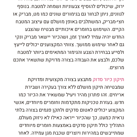
ירוק, שיכולים להוסיף צבעוניות ושמחה למטבח. בנוסף
לגוונים, ניתן לבחור גם בגימורים שונים כמו מט, מבריק או
חצי-מבריק, המשתלבים באופן מושלם עם עיצוב המטבח
הקיים. השימוש בחומרים איכותיים מבטיח שהצבע
החדש יהיה עמיד לאורך זמן, ושהכיור יישאר מבריק ונקי
גם לאחר שימוש ממושך. צוותי המקצוענים יכולים לייעץ
ולסייע בבחירת הצבע והגימור המתאימים ביותר למטבח
שלכם, ולבצע את העבודה בצורה מדויקת שתשאיר אתכם
מרוצים.
תיקון כיור סדוק
מתבצע בצורה מקצועית ומדויקת
שמבטיחה תיקון מושלם ללא צורך בעקירה ושבירת
אריחים. זהו פתרון מהיר ויעיל שמשאיר את הכיור כמו
חדש. בעזרת טכניקות מתקדמות וחומרים מיוחדים, אנשי
המקצוע יכולים לאטום סדקים ולתקן פגמים בצורה בלתי
נראית כמעט, כך שהכיור ייראה כאילו לא ניזוק מעולם.
התהליך כולל תיקון סדקים באמצעות חומרים מיוחדים
שמתייבשים במהירות ויוצרים שכבת מגן עמידה. לאחר