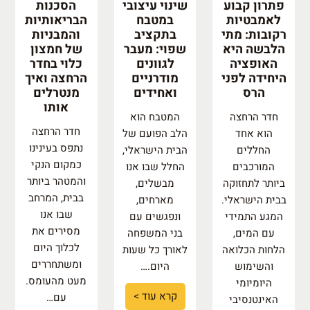
פתרון קבוע
שינוי עיצובי
הסכנות
לאמבטיות
במטבח
הבריאותיות
רקובות: מתי
בתקציב
והמבניות
הלבשה היא
שפוי: מעבר
של חמצון
האופציה
לגוונים
כלוי בחדר
היחידה לפני
מודרניים
הרחצה ואיך
הרס
ואחידים
מנטרלים
אותו
חדר הרחצה
המטבח הוא
חדר הרחצה
הוא אחד
הלב הפועם של
נתפס בעינינו
החללים
הבית הישראלי,
כמקום הנקי
המורכבים
החלל שבו אנו
והמטהר ביותר
ביותר לתחזוקה
מבשלים,
בבית, המרחב
בבית הישראלי.
מארחים,
שבו אנו
המגע התמידי
ונפגשים עם
מסירים את
עם המים,
בני המשפחה
לכלוך היום
הלחות הכלואה
לאורך כל שעות
ומשתחררים
והשימוש
היום.…
מעט מהעומס.
היומיומי
קרא עוד >
עם…
האינטנסיבי