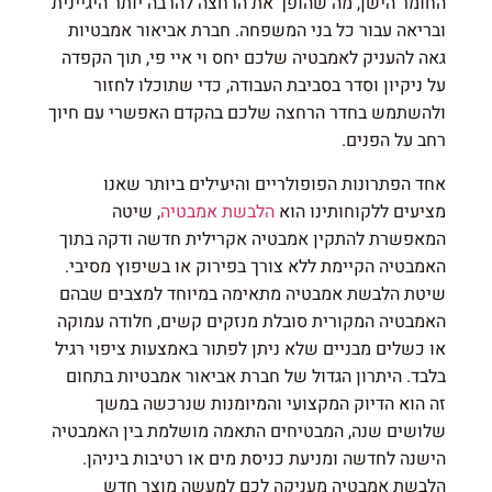
החומר הישן, מה שהופך את הרחצה להרבה יותר היגיינית
ובריאה עבור כל בני המשפחה. חברת אביאור אמבטיות
גאה להעניק לאמבטיה שלכם יחס וי איי פי, תוך הקפדה
על ניקיון וסדר בסביבת העבודה, כדי שתוכלו לחזור
ולהשתמש בחדר הרחצה שלכם בהקדם האפשרי עם חיוך
רחב על הפנים.
אחד הפתרונות הפופולריים והיעילים ביותר שאנו
מציעים ללקוחותינו הוא
הלבשת אמבטיה
, שיטה
המאפשרת להתקין אמבטיה אקרילית חדשה ודקה בתוך
האמבטיה הקיימת ללא צורך בפירוק או בשיפוץ מסיבי.
שיטת הלבשת אמבטיה מתאימה במיוחד למצבים שבהם
האמבטיה המקורית סובלת מנזקים קשים, חלודה עמוקה
או כשלים מבניים שלא ניתן לפתור באמצעות ציפוי רגיל
בלבד. היתרון הגדול של חברת אביאור אמבטיות בתחום
זה הוא הדיוק המקצועי והמיומנות שנרכשה במשך
שלושים שנה, המבטיחים התאמה מושלמת בין האמבטיה
הישנה לחדשה ומניעת כניסת מים או רטיבות ביניהן.
הלבשת אמבטיה מעניקה לכם למעשה מוצר חדש