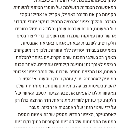
טמון בשימוש בטכנולוגיית התזה רב שכבתית,
המאפשרת הצמדות מושלמת של חומרי הציפוי לתשתית
הקיימת בין אם מדובר באמייל, אקריל או אפילו ג'קוזי
מורכב. תהליך ציפוי אמבטיה מתחיל בניקוי יסודי וקפדני
של המשטח, הסרת שכבות שומן וחלודה וטיפול בחורים
או שריטות עמוקות שנוצרו עם השנים, כדי ליצור בסיס
חלק ויציב לשכבות הבאות. אנחנו באביאור אמבטיות
מאמינים בעבודה יסודית ללא פשרות, ולכן אנו משקיעים
מאמץ רב בשלבי ההכנה שהם הקריטיים ביותר להצלחת
הציפוי לאורך זמן ומניעת קילופים עתידיים. לאחר הכנת
השטח, אנו מתיזים מספר שכבות של חומר ציפוי איכותי
המעניק לאמבטיה עובי, עומק וברק שפשוט אי אפשר
להשיג בשיטות צביעה ביתיות פשוטות. המומחיות שלנו
מאפשרת לנו להתאים את צבע הציפוי לטעם האישי של
הלקוח, כך שניתן לשדרג את נראות חדר הרחצה כולו רק
על ידי שינוי הגוון של האמבטיה או הכיור. מעבר
לאסתטיקה, הציפוי החדש מספק שכבת איטום נוספת
המונעת התפתחות של פטריות ובקטריות בתוך נקבוביות