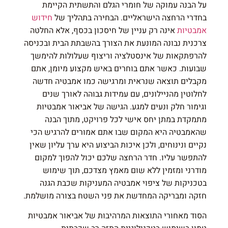
על הבנה עמוקה של חומרי הגלם והתשתית הקיימת
בחדרי הרחצה הישראליים. הבחירה בתהליך של
חידוש
אמבטיות
אינה רק עניין של חיסכון בכסף, אלא החלטה
צרכנית נבונה המונעת את הצורך בהשבתת הבית ובכניסה
להרפתקאות של אינסטלציה וריצוף שעלולות להימשך
שבועות. כאשר אתם בוחרים באיש מקצוע מיומן, אתם
מקבלים תוצאה שנראית ומרגישה כמו אמבטיה חדשה
לחלוטין מהניילונים, עם עמידות גבוהה לאורך שנים
וגימור חלק ונעים למגע. הגישה של אביאור אמבטיות
מתמקדת במתן יחס אישי לכל פרויקט, מתוך הבנה
שהאמבטיה היא המקום שבו אתם אמורים להרגיש הכי
נקיים ונינוחים, ולכן איכות הביצוע היא ערך עליון שאין
להתפשר עליו. חדר הרחצה שלכם יכול להפוך למקום
מודרני ומזמין ללא שום מאמץ מצדכם, תוך שימוש
בטכניקות של ציפוי אמבטיה המעניקות שכבת הגנה
חזקה ומבריקה המחדשת את פני השטח בצורה מושלמת.
הסוד מאחורי התוצאות המרהיבות של אביאור אמבטיות