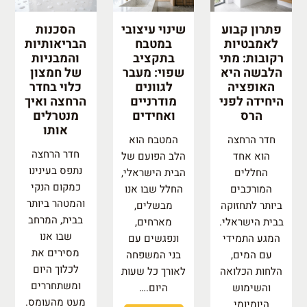
פתרון קבוע
שינוי עיצובי
הסכנות
לאמבטיות
במטבח
הבריאותיות
רקובות: מתי
בתקציב
והמבניות
הלבשה היא
שפוי: מעבר
של חמצון
האופציה
לגוונים
כלוי בחדר
היחידה לפני
מודרניים
הרחצה ואיך
הרס
ואחידים
מנטרלים
אותו
חדר הרחצה
המטבח הוא
חדר הרחצה
הוא אחד
הלב הפועם של
נתפס בעינינו
החללים
הבית הישראלי,
כמקום הנקי
המורכבים
החלל שבו אנו
והמטהר ביותר
ביותר לתחזוקה
מבשלים,
בבית, המרחב
בבית הישראלי.
מארחים,
שבו אנו
המגע התמידי
ונפגשים עם
מסירים את
עם המים,
בני המשפחה
לכלוך היום
הלחות הכלואה
לאורך כל שעות
ומשתחררים
והשימוש
היום.…
מעט מהעומס.
היומיומי