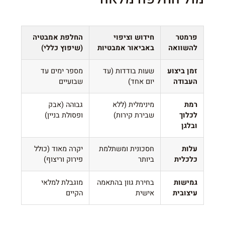
פרמטר
חידוש וציפוי
החלפת אמבטיה
להשוואה
באביאור אמבטיות
(שיפוץ כללי)
זמן ביצוע
שעות בודדות (עד
מספר ימים עד
העבודה
יום אחד)
שבועיים
רמת
מינימלית (ללא
גבוהה (אבק
לכלוך
שבירת קירות)
ופסולת בניין)
ובלגן
עלות
חסכונית ומשתלמת
יקרה מאוד (כולל
כלכלית
ביותר
פירוק וריצוף)
גמישות
בחירת גוון בהתאמה
מוגבלת למלאי
עיצובית
אישית
הקיים