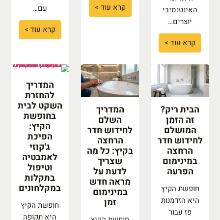
קרא עוד >
עם…
האינטנסיבי
יוצרים…
קרא עוד >
קרא עוד >
המדריך
להחזרת
השקט לבית
הבית ריק?
המדריך
בחופשת
זה הזמן
השלם
הקיץ:
המושלם
לחידוש חדר
הפיכת
לחידוש חדר
הרחצה
ג'קוזי
הרחצה
בקיץ: כל מה
לאמבטיה
במינימום
שצריך
וטיפול
הפרעה
לדעת על
בתקלות
מראה חדש
במקלחונים
חופשת הקיץ
במינימום
היא הזדמנות
זמן
חופשת הקיץ
פז עבור
היא תקופה
חופשת הקיץ