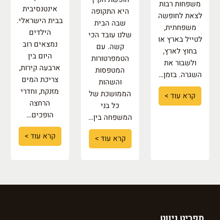
משפחות רבות
אינטנסיבית
היא התקופה
לצאת לחופשה
בבית הישראלי.
שבה הבית
משפחתית,
הילדים
שלנו עובד הכי
לטייל בארץ או
נמצאים רוב
קשה. עם
בחוץ לארץ,
היום בין
הטמפרטורות
ולשבור את
ארבעה קירות,
המטפסות
השגרה. בזמן…
צריכת המים
והשהות
מזנקת, וחדרי
הממושכת של
קרא עוד >
הרחצה
כל בני
הופכים…
המשפחה בין…
קרא עוד >
קרא עוד >
תפריט ניווט