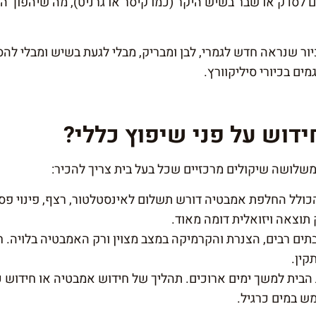
גרום לסדק או שבר בשיש היקר (כמו קיסר או גרניט), מה שיהפוך
 שנראה חדש לגמרי, לבן ומבריק, מבלי לגעת בשיש ומבלי להסת
מים בכיורי סיליקוורץ.
ידוש על פני שיפוץ כללי?
לושה שיקולים מרכזיים שכל בעל בית צריך להכיר:
כולל החלפת אמבטיה דורש תשלום לאינסטלטור, רצף, פינוי פסול
תוצאה ויזואלית דומה מאוד.
תים רבים, הצנרת והקרמיקה במצב מצוין ורק האמבטיה בלויה.
קין.
 הבית למשך ימים ארוכים. תהליך של חידוש אמבטיה או חידוש כ