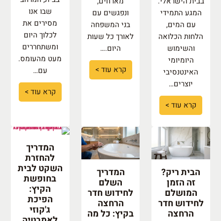
בבית הישראלי.
מארחים,
שבו אנו
המגע התמידי
ונפגשים עם
מסירים את
עם המים,
בני המשפחה
לכלוך היום
הלחות הכלואה
לאורך כל שעות
ומשתחררים
והשימוש
היום.…
מעט מהעומס.
היומיומי
קרא עוד >
עם…
האינטנסיבי
יוצרים…
קרא עוד >
קרא עוד >
המדריך
להחזרת
השקט לבית
הבית ריק?
המדריך
בחופשת
זה הזמן
השלם
הקיץ:
המושלם
לחידוש חדר
הפיכת
לחידוש חדר
הרחצה
ג'קוזי
הרחצה
בקיץ: כל מה
לאמבטיה