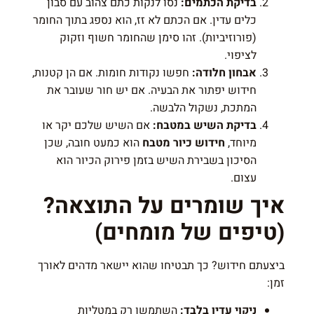
בדיקת הכתמים:
נסו לנקות כתם צהוב עם סבון
כלים עדין. אם הכתם לא זז, הוא נספג בתוך החומר
(פורוזיביות). זהו סימן שהחומר חשוף וזקוק
לציפוי.
אבחון חלודה:
חפשו נקודות חומות. אם הן קטנות,
חידוש יפתור את הבעיה. אם יש חור שעובר את
המתכת, נשקול הלבשה.
בדיקת השיש במטבח:
אם השיש שלכם יקר או
מיוחד,
חידוש כיור מטבח
הוא כמעט חובה, שכן
הסיכון בשבירת השיש בזמן פירוק הכיור הוא
עצום.
איך שומרים על התוצאה?
(טיפים של מומחים)
ביצעתם חידוש? כך תבטיחו שהוא יישאר מדהים לאורך
זמן:
ניקוי עדין בלבד:
השתמשו רק במטליות