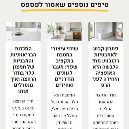
טיפים נוספים שאסור לפספס
פתרון קבוע
שינוי עיצובי
הסכנות
לאמבטיות
במטבח
הבריאותיות
רקובות: מתי
בתקציב
והמבניות
הלבשה היא
שפוי: מעבר
של חמצון
האופציה
לגוונים
כלוי בחדר
היחידה לפני
מודרניים
הרחצה ואיך
הרס
ואחידים
מנטרלים
אותו
חדר הרחצה
המטבח הוא
חדר הרחצה
הוא אחד
הלב הפועם של
נתפס בעינינו
החללים
הבית הישראלי,
כמקום הנקי
המורכבים
החלל שבו אנו
והמטהר ביותר
ביותר לתחזוקה
מבשלים,
בבית, המרחב