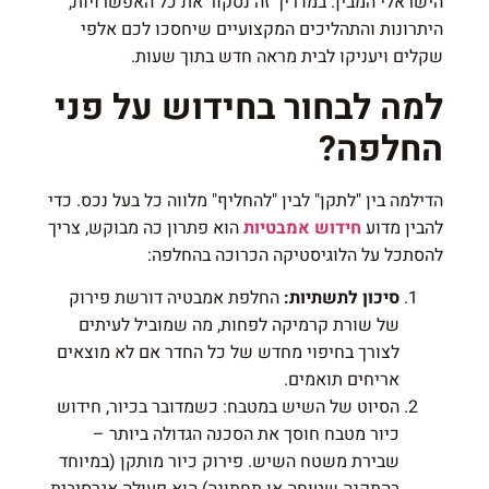
הישראלי המבין. במדריך זה נסקור את כל האפשרויות,
היתרונות והתהליכים המקצועיים שיחסכו לכם אלפי
שקלים ויעניקו לבית מראה חדש בתוך שעות.
למה לבחור בחידוש על פני
החלפה?
הדילמה בין "לתקן" לבין "להחליף" מלווה כל בעל נכס. כדי
להבין מדוע
חידוש אמבטיות
הוא פתרון כה מבוקש, צריך
להסתכל על הלוגיסטיקה הכרוכה בהחלפה:
סיכון לתשתיות:
החלפת אמבטיה דורשת פירוק
של שורת קרמיקה לפחות, מה שמוביל לעיתים
לצורך בחיפוי מחדש של כל החדר אם לא מוצאים
אריחים תואמים.
הסיוט של השיש במטבח:
כשמדובר בכיור,
חידוש
כיור מטבח חוס
ך את הסכנה הגדולה ביותר –
שבירת משטח השיש. פירוק כיור מותקן (במיוחד