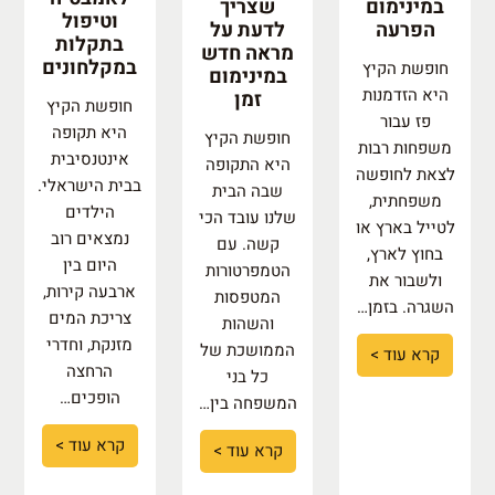
במינימום
שצריך
וטיפול
הפרעה
לדעת על
בתקלות
מראה חדש
במקלחונים
חופשת הקיץ
במינימום
היא הזדמנות
זמן
חופשת הקיץ
פז עבור
היא תקופה
חופשת הקיץ
משפחות רבות
אינטנסיבית
היא התקופה
לצאת לחופשה
בבית הישראלי.
שבה הבית
משפחתית,
הילדים
שלנו עובד הכי
לטייל בארץ או
נמצאים רוב
קשה. עם
בחוץ לארץ,
היום בין
הטמפרטורות
ולשבור את
ארבעה קירות,
המטפסות
השגרה. בזמן…
צריכת המים
והשהות
מזנקת, וחדרי
הממושכת של
קרא עוד >
הרחצה
כל בני
הופכים…
המשפחה בין…
קרא עוד >
קרא עוד >