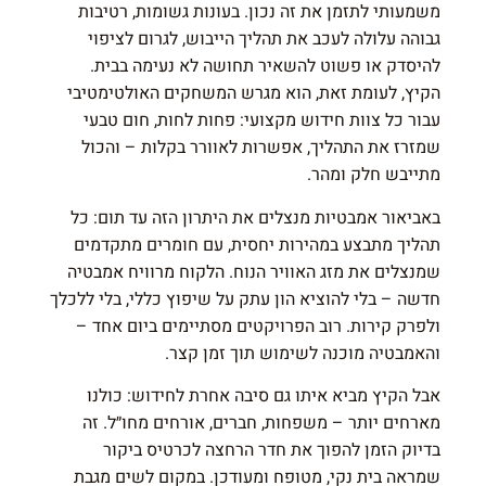
משמעותי לתזמן את זה נכון. בעונות גשומות, רטיבות
גבוהה עלולה לעכב את תהליך הייבוש, לגרום לציפוי
להיסדק או פשוט להשאיר תחושה לא נעימה בבית.
הקיץ, לעומת זאת, הוא מגרש המשחקים האולטימטיבי
עבור כל צוות חידוש מקצועי: פחות לחות, חום טבעי
שמזרז את התהליך, אפשרות לאוורר בקלות – והכול
מתייבש חלק ומהר.
ב
אביאור אמבטיות
מנצלים את היתרון הזה עד תום: כל
תהליך מתבצע במהירות יחסית, עם חומרים מתקדמים
שמנצלים את מזג האוויר הנוח. הלקוח מרוויח אמבטיה
חדשה – בלי להוציא הון עתק על שיפוץ כללי, בלי ללכלך
ולפרק קירות. רוב הפרויקטים מסתיימים ביום אחד –
והאמבטיה מוכנה לשימוש תוך זמן קצר.
אבל הקיץ מביא איתו גם סיבה אחרת לחידוש: כולנו
מארחים יותר – משפחות, חברים, אורחים מחו״ל. זה
בדיוק הזמן להפוך את חדר הרחצה לכרטיס ביקור
שמראה בית נקי, מטופח ומעודכן. במקום לשים מגבת