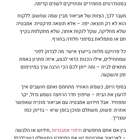
בסטנדרטים מחמירים ומחזיקים לשנים קדימה.
מעבר לכך, הצוות של אביאור מבין שמה שחשוב ללקוח
הוא לא רק תוצאה יפה – אלא תוצאה פרקטית: אמבטיה
שלא מחליקה, שקל לנקות אותה, שלא מתקלפת בקיץ
חם או מתמלאת בסימני חלודה בחורף.
כל פרויקט מלווה בייעוץ אישי: מה לבדוק לפני
שמתחילים, אילו הכנות כדאי לבצע, איזה פתרון באמת
מתאים לבית – ומה ייתן לכם הכי הרבה ערך במינימום
זמן והשקעה.
בסוף היום, כשמזג האוויר מתחמם ואתם חושבים איך
לרענן את הבית – שיפוץ חדר הרחצה נשמע גדול, יקר
ומפחיד. אבל חידוש אמבטיה עם אביאור מוכיח שאפשר
אחרת: פשוט, משתלם ומוכן בזמן שיא – בדיוק כמו
שצריך.
בין אם אתם מחפשים
חיפוי אמבטיות
,חידוש או הלבשה
– לאביאור אמבטיות יש את הפיתרון המושלם בשבילכם!