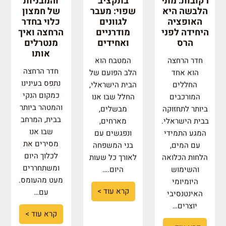
רקובות: מתי
בתקציב
והמבניות
הלבשה היא
שפוי: מעבר
של חמצון
האופציה
לגוונים
כלוי בחדר
היחידה לפני
מודרניים
הרחצה ואיך
הרס
ואחידים
מנטרלים
אותו
חדר הרחצה
המטבח הוא
חדר הרחצה
הוא אחד
הלב הפועם של
נתפס בעינינו
החללים
הבית הישראלי,
כמקום הנקי
המורכבים
החלל שבו אנו
והמטהר ביותר
ביותר לתחזוקה
מבשלים,
בבית, המרחב
בבית הישראלי.
מארחים,
שבו אנו
המגע התמידי
ונפגשים עם
מסירים את
עם המים,
בני המשפחה
לכלוך היום
הלחות הכלואה
לאורך כל שעות
ומשתחררים
והשימוש
היום.…
מעט מהעומס.
היומיומי
קרא עוד >
עם…
האינטנסיבי
יוצרים…
קרא עוד >