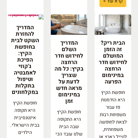
קרא עוד >
המדריך
להחזרת
השקט לבית
הבית ריק?
המדריך
בחופשת
זה הזמן
השלם
הקיץ:
המושלם
לחידוש חדר
הפיכת
לחידוש חדר
הרחצה
ג'קוזי
הרחצה
בקיץ: כל מה
לאמבטיה
במינימום
שצריך
וטיפול
הפרעה
לדעת על
בתקלות
מראה חדש
במקלחונים
חופשת הקיץ
במינימום
היא הזדמנות
זמן
חופשת הקיץ
פז עבור
היא תקופה
חופשת הקיץ
משפחות רבות
אינטנסיבית
היא התקופה
לצאת לחופשה
בבית הישראלי.
שבה הבית
משפחתית,
הילדים
שלנו עובד הכי
לטייל בארץ או