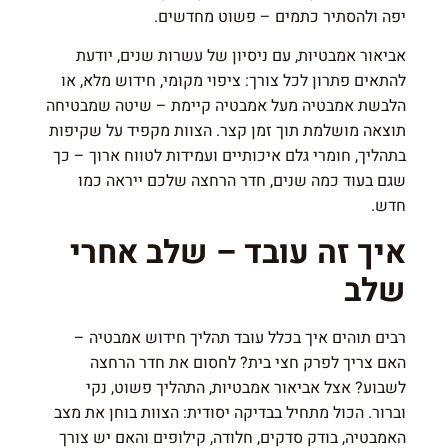
יפה ולהסתיר כתמים – פשוט מחדשים.
אביאור אמבטיות, עם ניסיון של עשרות שנים, יודעת
להתאים פתרון לכל צורך: ציפוי מקומי, חידוש מלא, או
הלבשת אמבטיה מעל אמבטיה קיימת – שיטה שמבטיחה
תוצאה מושלמת תוך זמן קצר. הצוות מקפיד על שקיפות
בתהליך, חומרי גלם איכותיים ועמידות לטווח ארוך – כך
שגם בעוד כמה שנים, חדר הרחצה שלכם ייראה כמו
חדש.
איך זה עובד – שלב אחרי
שלב
רבים תוהים איך בכלל עובד תהליך חידוש אמבטיה –
האם צריך לפרק חצי בית? לחסום את חדר הרחצה
לשבוע? אצל
אביאור אמבטיות
, התהליך פשוט, נקי
וברור. הכול מתחיל בבדיקה יסודית: הצוות בוחן את מצב
האמבטיה, בודק סדקים, חלודה, קילופים והאם יש צורך