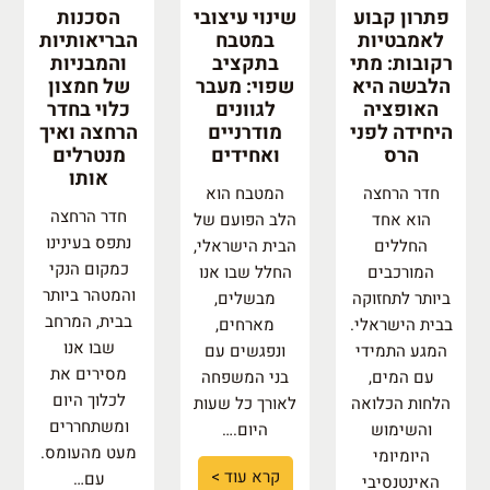
פתרון קבוע
שינוי עיצובי
הסכנות
לאמבטיות
במטבח
הבריאותיות
רקובות: מתי
בתקציב
והמבניות
הלבשה היא
שפוי: מעבר
של חמצון
האופציה
לגוונים
כלוי בחדר
היחידה לפני
מודרניים
הרחצה ואיך
הרס
ואחידים
מנטרלים
אותו
חדר הרחצה
המטבח הוא
חדר הרחצה
הוא אחד
הלב הפועם של
נתפס בעינינו
החללים
הבית הישראלי,
כמקום הנקי
המורכבים
החלל שבו אנו
והמטהר ביותר
ביותר לתחזוקה
מבשלים,
בבית, המרחב
בבית הישראלי.
מארחים,
שבו אנו
המגע התמידי
ונפגשים עם
מסירים את
עם המים,
בני המשפחה
לכלוך היום
הלחות הכלואה
לאורך כל שעות
ומשתחררים
והשימוש
היום.…
מעט מהעומס.
היומיומי
קרא עוד >
עם…
האינטנסיבי