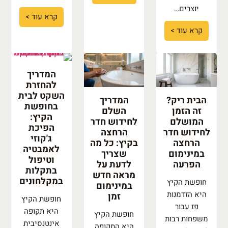
יוצרים…
קרא עוד >
קרא עוד >
המדריך
להחזרת
השקט לבית
הבית ריק?
המדריך
בחופשת
זה הזמן
השלם
הקיץ:
המושלם
לחידוש חדר
הפיכת
לחידוש חדר
הרחצה
ג'קוזי
הרחצה
בקיץ: כל מה
לאמבטיה
במינימום
שצריך
וטיפול
הפרעה
לדעת על
בתקלות
מראה חדש
במקלחונים
חופשת הקיץ
במינימום
היא הזדמנות
זמן
חופשת הקיץ
פז עבור
היא תקופה
חופשת הקיץ
משפחות רבות
אינטנסיבית
היא התקופה