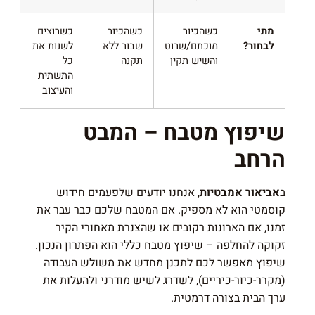
מתי
כשהכיור
כשהכיור
כשרוצים
לבחור?
מוכתם/שרוט
שבור ללא
לשנות את
והשיש תקין
תקנה
כל
התשתית
והעיצוב
שיפוץ מטבח – המבט
הרחב
ב
אביאור אמבטיות
, אנחנו יודעים שלפעמים חידוש
קוסמטי הוא לא מספיק. אם המטבח שלכם כבר עבר את
זמנו, אם הארונות רקובים או שהצנרת מאחורי הקיר
זקוקה להחלפה – שיפוץ מטבח כללי הוא הפתרון הנכון.
שיפוץ מאפשר לכם לתכנן מחדש את משולש העבודה
(מקרר-כיור-כיריים), לשדרג לשיש מודרני ולהעלות את
ערך הבית בצורה דרמטית.