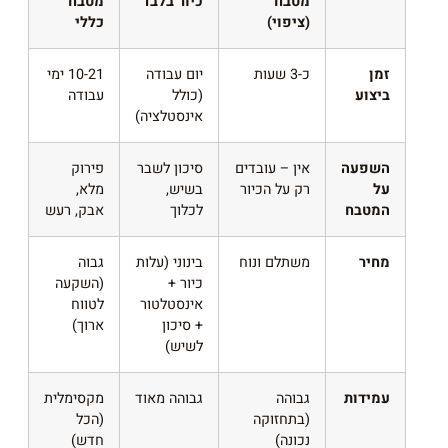
מטבח
כיור בלבד
מטבח
(ציפוי)
כללי
זמן
כ-3 שעות
יום עבודה
10-21 ימי
ביצוע
(כולל
עבודה
אינסטלציה)
השפעה
אין – עובדים
סיכון לשבר
פירוק
על
רק על הכיור
בשיש,
מלא,
המטבח
לכלוך
אבק, רעש
מחיר
משתלם ונוח
בינוני (עלות
גבוה
כיור +
(השקעה
אינסטלטור
לטווח
+ סיכון
ארוך)
לשיש)
עמידות
גבוהה
גבוהה מאוד
מקסימלית
(בתחזוקה
(הכל
נכונה)
חדש)