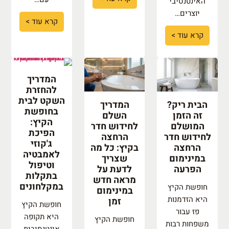
האינטנסיבי
יוצרים…
קרא עוד >
קרא עוד >
המדריך
להחזרת
השקט לבית
הבית ריק?
המדריך
בחופשת
זה הזמן
השלם
הקיץ:
המושלם
לחידוש חדר
הפיכת
לחידוש חדר
הרחצה
ג'קוזי
הרחצה
בקיץ: כל מה
לאמבטיה
במינימום
שצריך
וטיפול
הפרעה
לדעת על
בתקלות
מראה חדש
במקלחונים
חופשת הקיץ
במינימום
היא הזדמנות
זמן
חופשת הקיץ
פז עבור
היא תקופה
חופשת הקיץ
משפחות רבות
אינטנסיבית