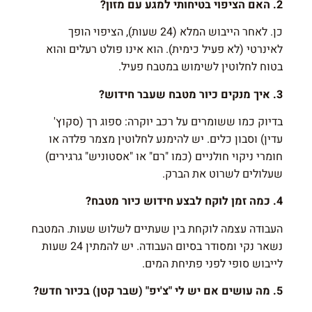
2. האם הציפוי בטיחותי למגע עם מזון?
כן. לאחר הייבוש המלא (24 שעות), הציפוי הופך
לאינרטי (לא פעיל כימית). הוא אינו פולט רעלים והוא
בטוח לחלוטין לשימוש במטבח פעיל.
3. איך מנקים כיור מטבח שעבר חידוש?
בדיוק כמו ששומרים על רכב יוקרה: ספוג רך (סקוץ'
עדין) וסבון כלים. יש להימנע לחלוטין מצמר פלדה או
חומרי ניקוי חולניים (כמו "רם" או "אסטוניש" גרגירים)
שעלולים לשרוט את הברק.
4. כמה זמן לוקח לבצע חידוש כיור מטבח?
העבודה עצמה לוקחת בין שעתיים לשלוש שעות. המטבח
נשאר נקי ומסודר בסיום העבודה. יש להמתין 24 שעות
לייבוש סופי לפני פתיחת המים.
5. מה עושים אם יש לי "צ'יפ" (שבר קטן) בכיור חדש?