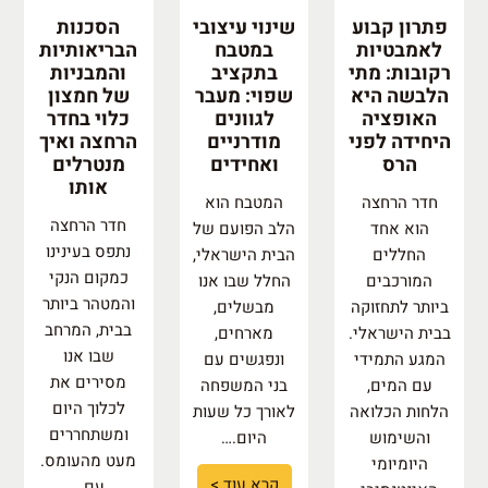
פתרון קבוע
שינוי עיצובי
הסכנות
לאמבטיות
במטבח
הבריאותיות
רקובות: מתי
בתקציב
והמבניות
הלבשה היא
שפוי: מעבר
של חמצון
האופציה
לגוונים
כלוי בחדר
היחידה לפני
מודרניים
הרחצה ואיך
הרס
ואחידים
מנטרלים
אותו
חדר הרחצה
המטבח הוא
חדר הרחצה
הוא אחד
הלב הפועם של
נתפס בעינינו
החללים
הבית הישראלי,
כמקום הנקי
המורכבים
החלל שבו אנו
והמטהר ביותר
ביותר לתחזוקה
מבשלים,
בבית, המרחב
בבית הישראלי.
מארחים,
שבו אנו
המגע התמידי
ונפגשים עם
מסירים את
עם המים,
בני המשפחה
לכלוך היום
הלחות הכלואה
לאורך כל שעות
ומשתחררים
והשימוש
היום.…
מעט מהעומס.
היומיומי
קרא עוד >
עם…