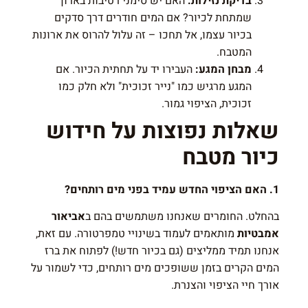
בדיקת נזילות:
האם יש סימני רטיבות בארון
שמתחת לכיור? אם המים חודרים דרך סדקים
בכיור עצמו, אל תחכו – זה עלול להרוס את ארונות
המטבח.
מבחן המגע:
העבירו יד על תחתית הכיור. אם
המגע מרגיש כמו "נייר זכוכית" ולא חלק כמו
זכוכית, הציפוי גמור.
שאלות נפוצות על חידוש
כיור מטבח
1. האם הציפוי החדש עמיד בפני מים רותחים?
בהחלט. החומרים שאנחנו משתמשים בהם ב
אביאור
אמבטיות
מותאמים לעמוד בשינויי טמפרטורה. עם זאת,
אנחנו תמיד ממליצים (גם בכיור חדש!) לפתוח את ברז
המים הקרים בזמן ששופכים מים רותחים, כדי לשמור על
אורך חיי הציפוי והצנרת.