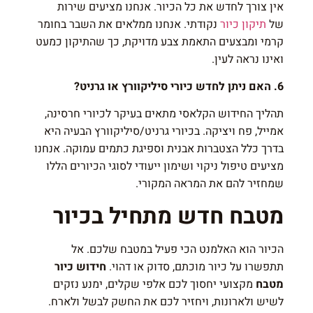
אין צורך לחדש את כל הכיור. אנחנו מציעים שירות
של
תיקון כיור
נקודתי. אנחנו ממלאים את השבר בחומר
קרמי ומבצעים התאמת צבע מדויקת, כך שהתיקון כמעט
ואינו נראה לעין.
6. האם ניתן לחדש כיורי סיליקוורץ או גרניט?
תהליך החידוש הקלאסי מתאים בעיקר לכיורי חרסינה,
אמייל, פח ויציקה. בכיורי גרניט/סיליקוורץ הבעיה היא
בדרך כלל הצטברות אבנית וספיגת כתמים עמוקה. אנחנו
מציעים טיפול ניקוי ושימון ייעודי לסוגי הכיורים הללו
שמחזיר להם את המראה המקורי.
מטבח חדש מתחיל בכיור
הכיור הוא האלמנט הכי פעיל במטבח שלכם. אל
תתפשרו על כיור מוכתם, סדוק או דהוי.
חידוש כיור
מטבח
מקצועי יחסוך לכם אלפי שקלים, ימנע נזקים
לשיש ולארונות, ויחזיר לכם את החשק לבשל ולארח.