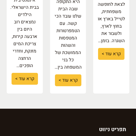
היא התקופה
לצאת לחופשה
בבית הישראלי.
שבה הבית
משפחתית,
הילדים
שלנו עובד הכי
לטייל בארץ או
נמצאים רוב
קשה. עם
בחוץ לארץ,
היום בין
הטמפרטורות
ולשבור את
ארבעה קירות,
המטפסות
השגרה. בזמן…
צריכת המים
והשהות
מזנקת, וחדרי
הממושכת של
קרא עוד >
הרחצה
כל בני
הופכים…
המשפחה בין…
קרא עוד >
קרא עוד >
תפריט ניווט