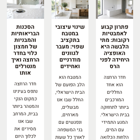
פתרון קבוע
שינוי עיצובי
הסכנות
לאמבטיות
במטבח
הבריאותיות
רקובות: מתי
בתקציב
והמבניות
הלבשה היא
שפוי: מעבר
של חמצון
האופציה
לגוונים
כלוי בחדר
היחידה לפני
מודרניים
הרחצה ואיך
הרס
ואחידים
מנטרלים
אותו
חדר הרחצה
המטבח הוא
חדר הרחצה
הוא אחד
הלב הפועם של
נתפס בעינינו
החללים
הבית הישראלי,
כמקום הנקי
המורכבים
החלל שבו אנו
והמטהר ביותר
ביותר לתחזוקה
מבשלים,
בבית, המרחב
בבית הישראלי.
מארחים,
שבו אנו
המגע התמידי
ונפגשים עם
מסירים את
עם המים,
בני המשפחה
לכלוך היום
הלחות הכלואה
לאורך כל שעות