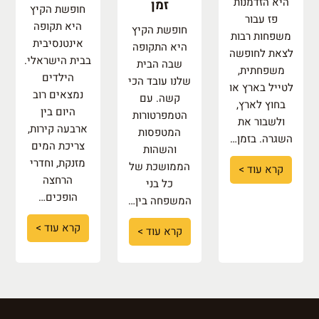
היא הזדמנות
זמן
חופשת הקיץ
פז עבור
היא תקופה
חופשת הקיץ
משפחות רבות
אינטנסיבית
היא התקופה
לצאת לחופשה
בבית הישראלי.
שבה הבית
משפחתית,
הילדים
שלנו עובד הכי
לטייל בארץ או
נמצאים רוב
קשה. עם
בחוץ לארץ,
היום בין
הטמפרטורות
ולשבור את
ארבעה קירות,
המטפסות
השגרה. בזמן…
צריכת המים
והשהות
מזנקת, וחדרי
הממושכת של
קרא עוד >
הרחצה
כל בני
הופכים…
המשפחה בין…
קרא עוד >
קרא עוד >