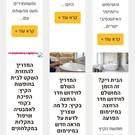
ומשתחררים
והשימוש
היום.…
מעט מהעומס.
היומיומי
קרא עוד >
עם…
האינטנסיבי
יוצרים…
קרא עוד >
קרא עוד >
המדריך
להחזרת
השקט לבית
הבית ריק?
המדריך
בחופשת
זה הזמן
השלם
הקיץ:
המושלם
לחידוש חדר
הפיכת
לחידוש חדר
הרחצה
ג'קוזי
הרחצה
בקיץ: כל מה
לאמבטיה
במינימום
שצריך
וטיפול
הפרעה
לדעת על
בתקלות
מראה חדש
במקלחונים
חופשת הקיץ
במינימום