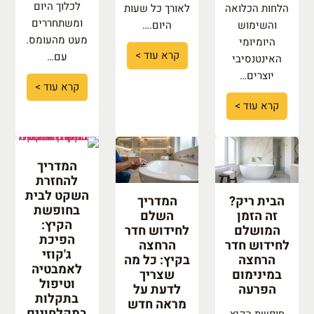
לכלוך היום
הלחות הכלואה
לאורך כל שעות
ומשתחררים
והשימוש
היום.…
מעט מהעומס.
היומיומי
קרא עוד >
עם…
האינטנסיבי
יוצרים…
קרא עוד >
קרא עוד >
המדריך
להחזרת
השקט לבית
הבית ריק?
המדריך
בחופשת
זה הזמן
השלם
הקיץ:
המושלם
לחידוש חדר
הפיכת
לחידוש חדר
הרחצה
ג'קוזי
הרחצה
בקיץ: כל מה
לאמבטיה
במינימום
שצריך
וטיפול
הפרעה
לדעת על
בתקלות
מראה חדש
במקלחונים