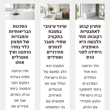
פתרון קבוע
שינוי עיצובי
הסכנות
לאמבטיות
במטבח
הבריאותיות
רקובות: מתי
בתקציב
והמבניות
הלבשה היא
שפוי: מעבר
של חמצון
האופציה
לגוונים
כלוי בחדר
היחידה לפני
מודרניים
הרחצה ואיך
הרס
ואחידים
מנטרלים
אותו
חדר הרחצה
המטבח הוא
חדר הרחצה
הוא אחד
הלב הפועם של
נתפס בעינינו
החללים
הבית הישראלי,
כמקום הנקי
המורכבים
החלל שבו אנו
והמטהר ביותר
ביותר לתחזוקה
מבשלים,
בבית, המרחב
בבית הישראלי.
מארחים,
שבו אנו
המגע התמידי
ונפגשים עם
מסירים את
עם המים,
בני המשפחה