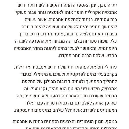
יתרה מכך, זמן האספקה המהיר הקשור לשירות חידוש
אמבטיה אקרילית הופך אותו לאופציה נוחה עבור משקי
בית עסוקים. בניגוד להחלפת אמבטיה, אשר עשויה
להימשך מספר ימים להשלמתו ועשויה להיות כרוכה
בעבודות אינסטלציה נרחבות, ציפוי מחדש דורש בדרך
כלל שעות ספורות בלבד. זה ממזער את ההפרעה לשגרה
היומיומית, ומאפשר לבעלי בתים ליהנות מחדר האמבטיה
החדש שלהם הרבה יותר מוקדם.
ניתן לייחס את הפופולריות של חידוש אמבטיה אקרילית
בקרב בעלי בתים לפרקטיות ולשיבוש מינימלי. בניגוד
לתהליך הממושך ולעתים קרובות מבולגן של החלפת
אמבטיה, חידוש פני השטח הוא מהיר, נקי ויעיל. זה
מבטיח ששגרת חדר האמבטיה כמעט ולא מושפעת, מה
שהופך אותה לאלטרנטיבה נטולת טרחה עבור אלה
המעוניינים לשדרג את החלל שלהם במינימום התעסקות.
בנוסף, מגוון הגימורים והצבעים הזמינים בחידוש אמבטיה
אקרילית מאפשר לבעלי בתים להתאים אישית את