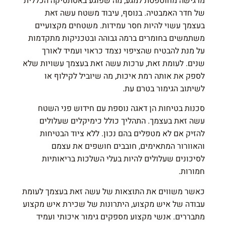
מרגישה מחוספסת למגע, מה שפוגע באסתטיקה הכללית
של חדר האמבטיה. בנוסף, עיבוד משטח עשה זאת
בעצמך עשוי להיות חסר עמידות. משטחים מקצועיים
משתמשים בחומרים ברמה גבוהה ובטכניקות מתקדמות
על מנת להבטיח שהציפוי נצמד כראוי ועמיד לאורך
שנים. לעומת זאת, ערכות עשה זאת בעצמך עשויות שלא
לספק את אותה רמת איכות, מה שיוביל לקילוף או
לשיתוב הגימור בטרם עת.
סכנות בטיחות הן דאגה נוספת עם חידוש פני השטח
עשה זאת בעצמך. התהליך כולל כימיקלים שעלולים
להזיק אם לא מטפלים בהם נכון. ללא ציוד הבטיחות
והאוורור המתאימים, חובבים חושפים את עצמם
לסיכונים שעלולים להיות בעלי השלכות בריאותיות
חמורות.
כאשר משווים את התוצאות של עשה זאת בעצמך לעומת
עבודה של איש מקצוע, היתרונות של שכירת איש מקצוע
מתבררים. אנשי מקצוע מספקים גימור איכותי ועמיד