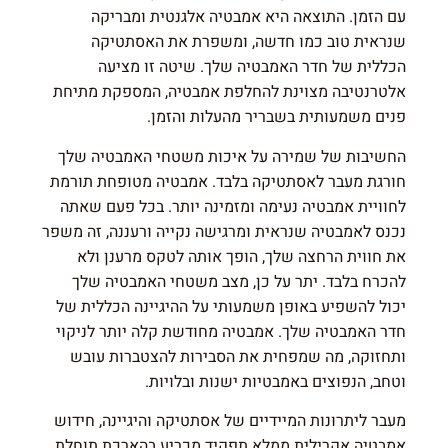
עם הזמן. התוצאה היא אמבטיה אלגנטית ומבריקה
שנראית טוב כמו חדשה, ומשפרת את האסתטיקה
הכללית של חדר האמבטיה שלך. שיטה זו מציעה
אלטרנטיבה מצוינת להחלפת אמבטיה, המספקת מתיחת
פנים משמעותית בשבריר מהעלות והזמן.
החשיבות של שמירה על איכות משטחי האמבטיה שלך
חורגת מעבר לאסתטיקה בלבד. אמבטיה מטופחת תורמת
לחוויית אמבטיה נעימה ומזמינה יותר. בכל פעם שאתה
נכנס לאמבטיה שנראית ומרגישה נקייה ורעננה, זה משפר
את חווית הרחצה שלך, הופך אותה לטקס מרענן ולא
להכרח בלבד. יתר על כן, מצב משטחי האמבטיה שלך
יכול להשפיע באופן משמעותי על ההיגיינה הכללית של
חדר האמבטיה שלך. אמבטיה מחודשת קלה יותר לניקוי
ותחזוקה, מה שמפחית את הסבירות להצטברות עובש
וטחב, הנפוצים באמבטיות ישנות ובלויות.
מעבר ליתרונות המיידיים של אסתטיקה והיגיינה, חידוש
אמבטיה אקרילית ממלא תפקיד מכריע בהארכת תוחלת