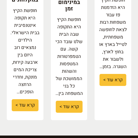
חופשת הקיץ
במינימום
היא הזדמנות
זמן
חופשת הקיץ
פז עבור
היא תקופה
חופשת הקיץ
משפחות רבות
אינטנסיבית
היא התקופה
לצאת לחופשה
בבית הישראלי.
שבה הבית
משפחתית,
הילדים
שלנו עובד הכי
לטייל בארץ או
נמצאים רוב
קשה. עם
בחוץ לארץ,
היום בין
הטמפרטורות
ולשבור את
ארבעה קירות,
המטפסות
השגרה. בזמן…
צריכת המים
והשהות
מזנקת, וחדרי
הממושכת של
קרא עוד >
הרחצה
כל בני
הופכים…
המשפחה בין…
קרא עוד >
קרא עוד >