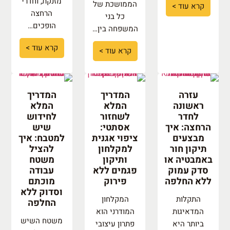
מזנקת, וחדרי
הממושכת של
קרא עוד >
הרחצה
כל בני
הופכים…
המשפחה בין…
קרא עוד >
קרא עוד >
עזרה
המדריך
המדריך
ראשונה
המלא
המלא
לחדר
לשחזור
לחידוש
הרחצה: איך
אסתטי:
שיש
מבצעים
ציפוי אגנית
למטבח: איך
תיקון חור
למקלחון
להציל
באמבטיה או
ותיקון
משטח
סדק עמוק
פגמים ללא
עבודה
ללא החלפה
פירוק
מוכתם
וסדוק ללא
התקלות
המקלחון
החלפה
המדאיגות
המודרני הוא
משטח השיש
ביותר היא
פתרון עיצובי