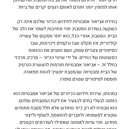
חדש לגמרי אלא גם משפר את סביבת המטבח, מה שהופך
אותו למזמין יותר ותורם לאותם רגעים יקרים של ביחד.
בחירת אביאור אמבטיות לחידוש הכיור שלכם אינה רק
השקעה בשדרוג המטבח; זוהי מחויבות לשפר את הלב של
הבית. המטבח, אחרי הכל, הוא יותר ממקום של עשייה
קולינרית; זהו מקלט שבו נרקמים זיכרונות, שבו
הסיפורים צוברים עומק, ושם חוגגים את ההנאות
הפשוטות של החיים. על ידי שינוי הכיור – מרכיב מרכזי
בחלל זה – אביאור אמבטיות תורמות להעשרת הנרטיב
של הבית ומבטיחה שהמטבח ימשיך להוות תפאורה
תוססת לסיפורים שטרם סופרו.
במהותו, שירות חידוש הכיורים של אביאור אמבטיות הוא
הזמנה לבעלי בתים להצעיר את ליבת המטבחים שלהם.
הוא מבטיח לא רק כיור מחודש אלא חלל מטבח מתחדש
שקורא למשפחה ולחברים להתאסף, לשתף וליצור
מחדש. זוהי עדות לאמונה שאפילו לשדרוגים הקטנים