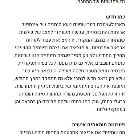
ולשימושיות של המטבח.
כמו חדש
תארו לעצמכם כיור שפעם נשא סימנים של אינספור
ארוחות והתכנסויות, עכשיו משוחזר למצב של שלמות
שמתחרה במצבו המקורי. זו המציאות עבור לקוחות
אביאור אמבטיות , שמוצאים את עצמם נפעמים מהשינוי.
תהליך החידוש לא רק מסיר פגמים חזותיים כגון שריטות,
כתמים ושבבים, אלא גם נותן מענה לכל בעיה תפקודית,
ומבטיח חווית מטבח חלקה ויעילה. התוצאה היא כיור
שלא רק נראה חדש לגמרי אלא גם מתפקד במרץ מחודש,
ומשפר את הטקס היומיומי של בישול וניקיון. התחדשות
זו חורגת מעל פני השטח, משרה תחושת גאווה ושמחה
בבעלי בתים, שכן המטבחים שלהם מרובים הן במראה והן
בפונקציונליות.
פתרונות מותאמים אישית
מה שמייחד את אביאור אמבטיות בתחום חידוש הכיור