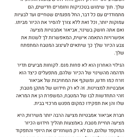
שלך. תוך שימוש בטכניקות וחומרים חדישים, הם
מתמודדים עם כל דבר, החל מפגמים שטחיים ועד לבעיות
עמוקות יותר, וכל זאת ללא צורך להסיר את הכיור מביתו.
ואם אתה חושק בשינוי, אביאור אמבטיות מציעה
אפשרויות התאמה אישית, המאפשרות לך לשנות את
צבע הכיור שלך כך שיתאים לעיצוב המטבח המתפתח
שלך.
הגילוי האחרון הוא לא פחות מנס. לקוחות מביעים תדיר
תדהמה מהשינוי של הכיור שלהם, מתפעלים כיצד הוא
זורח כמו חדש, ומשקף את המחויבות של אביאור
אמבטיות למצוינות. זה לא רק חידוש של מתקן מטבח;
זוהי התחדשות לבו של המטבח, המשפרת הן את המראה
שלו והן את תפקידו כמקום מפגש מרכזי בבית.
חברת אביאור אמבטיות מציעה הרבה יותר משירות; היא
מציעה תחיית מטבח. באמצעות תהליך חידוש הכיור
המוקפד שלהם, הם לא רק משחזרים את היופי והתפקוד