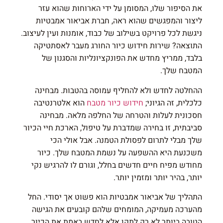
את הסיפור שלו, המסומן על ידי הארוחות שהוא עזר
ליצור והמפגשים שהוא ראה, חברת אביאור אמבטיות
ניגשת לכל פרויקט בשילוב של כבוד, אומנות ועין לעיצוב.
התוצאה? שירות חידוש כיור החורג מעבר לאסתטיקה
בלבד, ממריץ מחדש את הפונקציונליות והסגנון של
המטבח שלך.
ההחלטה לחדש ולא להחליף עמוסה בהטבות. מבחינה
כלכלית, זה הגיוני;
חידוש כיור מטבח
הוא אלטרנטיבה
חסכונית לעלות והטרחה של החלפה מלאה. מבחינה
סביבתית, זו בחירה שמדברת על טיפול, הארכת חיי הכיור
שלך מבלי לתרום לפסולת הטמנה. אבל אולי הכי
משכנעת היא ההשפעה על נשמת המטבח שלך. כיור
מחודש מפיח חיים חדשים בחלל, וגורם לו להרגיש נקי
יותר, בהיר יותר ומזמין יותר.
התהליך של אביאור אמבטיות הוא פשוט אך יסודי. החל
מהערכה מעמיקה, המומחים שלהם קובעים את הגישה
הטובה ביותר לא רק לתקן אלא לחדש באמת את הכיור