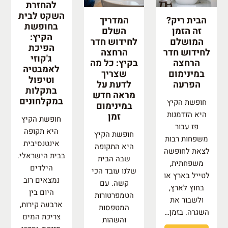
להחזרת
השקט לבית
הבית ריק?
המדריך
בחופשת
זה הזמן
השלם
הקיץ:
המושלם
לחידוש חדר
הפיכת
לחידוש חדר
הרחצה
ג'קוזי
הרחצה
בקיץ: כל מה
לאמבטיה
במינימום
שצריך
וטיפול
הפרעה
לדעת על
בתקלות
מראה חדש
במקלחונים
חופשת הקיץ
במינימום
היא הזדמנות
זמן
חופשת הקיץ
פז עבור
היא תקופה
חופשת הקיץ
משפחות רבות
אינטנסיבית
היא התקופה
לצאת לחופשה
בבית הישראלי.
שבה הבית
משפחתית,
הילדים
שלנו עובד הכי
לטייל בארץ או
נמצאים רוב
קשה. עם
בחוץ לארץ,
היום בין
הטמפרטורות
ולשבור את
ארבעה קירות,
המטפסות
השגרה. בזמן…
צריכת המים
והשהות