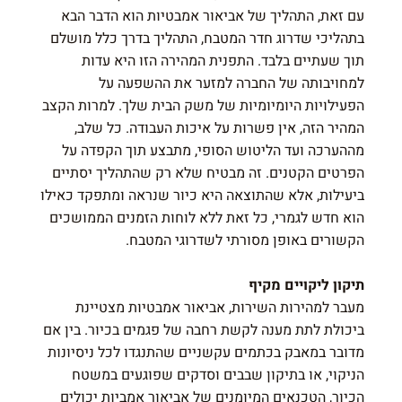
עם זאת, התהליך של אביאור אמבטיות הוא הדבר הבא
בתהליכי שדרוג חדר המטבח, התהליך בדרך כלל מושלם
תוך שעתיים בלבד. התפנית המהירה הזו היא עדות
למחויבותה של החברה למזער את ההשפעה על
הפעילויות היומיומיות של משק הבית שלך. למרות הקצב
המהיר הזה, אין פשרות על איכות העבודה. כל שלב,
מההערכה ועד הליטוש הסופי, מתבצע תוך הקפדה על
הפרטים הקטנים. זה מבטיח שלא רק שהתהליך יסתיים
ביעילות, אלא שהתוצאה היא כיור שנראה ומתפקד כאילו
הוא חדש לגמרי, כל זאת ללא לוחות הזמנים הממושכים
הקשורים באופן מסורתי לשדרוגי המטבח.
תיקון ליקויים מקיף
מעבר למהירות השירות, אביאור אמבטיות מצטיינת
ביכולת לתת מענה לקשת רחבה של פגמים בכיור. בין אם
מדובר במאבק בכתמים עקשניים שהתנגדו לכל ניסיונות
הניקוי, או בתיקון שבבים וסדקים שפוגעים במשטח
הכיור, הטכנאים המיומנים של אביאור אמביות יכולים