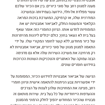
אמבטיות מצטיינת בתחום, ומציעה שירותים הנותנים
מענה למגוון רחב של סוגי כיורים. בין אם הכיור שלכם
עשוי מפלדת אל-חלד, הידועה בעמידותה ובמשיכה
המודרנית שלה, או קרמיקה, המוערכת בזכות המראה
הקלאסי והמשטח החלק, ל
אביאור אמבטיות
יש את
המומחיות לחדש אותו. הגיוון החומרי הזה אומר שאף
בעל בית לא נשאר בחוץ; כולם יכולים ליהנות מהיתרונות
של כיור מחודש, ללא קשר לחומר המקורי שלו. על ידי
התאמה למגוון מגוון של סוגי כיורים,
אביאור אמבטיות
לא
רק מרחיבה את משיכה השירות שלה אלא גם מדגימה
הבנה עמוקה של האתגרים והטכניקות השונות הכרוכות
בחידוש חומרים שונים.
הגישה של אביאור אמבטיות לחידוש הכיור, המסומנת על
ידי אפשרויות צבע הניתנות להתאמה אישית וגיוון חומרי
רחב, מציגה את המחויבות שלהן לענות על הצרכים
וההעדפות הייחודיות של כל בעל בית. שירות מותאם זה
מבטיח שהכיור המחודש יהפוך לחלק הרמוני מהסגנון