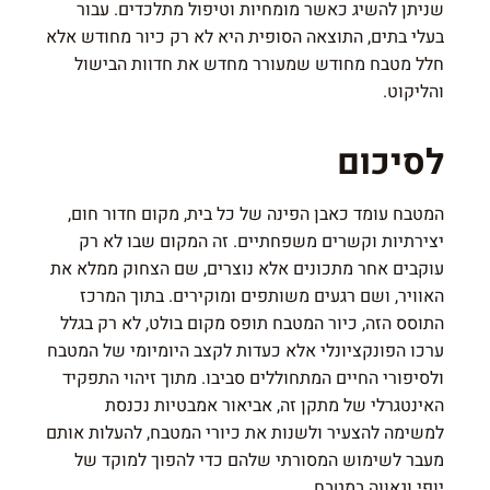
שניתן להשיג כאשר מומחיות וטיפול מתלכדים. עבור
בעלי בתים, התוצאה הסופית היא לא רק כיור מחודש אלא
חלל מטבח מחודש שמעורר מחדש את חדוות הבישול
והליקוט.
לסיכום
המטבח עומד כאבן הפינה של כל בית, מקום חדור חום,
יצירתיות וקשרים משפחתיים. זה המקום שבו לא רק
עוקבים אחר מתכונים אלא נוצרים, שם הצחוק ממלא את
האוויר, ושם רגעים משותפים ומוקירים. בתוך המרכז
התוסס הזה, כיור המטבח תופס מקום בולט, לא רק בגלל
ערכו הפונקציונלי אלא כעדות לקצב היומיומי של המטבח
ולסיפורי החיים המתחוללים סביבו. מתוך זיהוי התפקיד
האינטגרלי של מתקן זה, אביאור אמבטיות נכנסת
למשימה להצעיר ולשנות את כיורי המטבח, להעלות אותם
מעבר לשימוש המסורתי שלהם כדי להפוך למוקד של
יופי וגאווה במטבח.