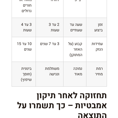
חורים
גדולים
זמן
שעה עד
2 עד 3
3 עד 4
ביצוע
שעתיים
שעות
שעות
עמידות
קבוע (על
3 עד 7 שנים
10 עד 15
הנזק
האזור
שנים
המתוקן)
רמת
נמוכה
משתלמת
בינונית
מחיר
מאוד
ונגישה
(חוסך
שיפוץ)
תחזוקה לאחר תיקון
אמבטיות – כך תשמרו על
התוצאה