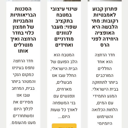
פתרון קבוע
שינוי עיצובי
הסכנות
לאמבטיות
במטבח
הבריאותיות
רקובות: מתי
בתקציב
והמבניות
הלבשה היא
שפוי: מעבר
של חמצון
האופציה
לגוונים
כלוי בחדר
היחידה לפני
מודרניים
הרחצה ואיך
הרס
ואחידים
מנטרלים
אותו
חדר הרחצה
המטבח הוא
חדר הרחצה
הוא אחד
הלב הפועם של
נתפס בעינינו
החללים
הבית הישראלי,
כמקום הנקי
המורכבים
החלל שבו אנו
והמטהר ביותר
ביותר לתחזוקה
מבשלים,
בבית, המרחב
בבית הישראלי.
מארחים,
שבו אנו
המגע התמידי
ונפגשים עם
מסירים את
עם המים,
בני המשפחה
לכלוך היום
הלחות הכלואה
לאורך כל שעות
ומשתחררים
והשימוש
היום.…
מעט מהעומס.
היומיומי