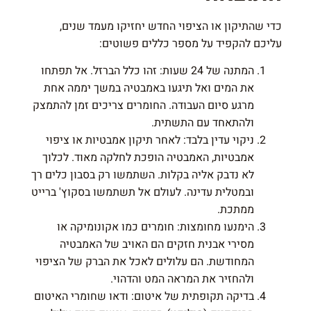
כדי שהתיקון או הציפוי החדש יחזיקו מעמד שנים,
עליכם להקפיד על מספר כללים פשוטים:
המתנה של 24 שעות: זהו כלל הברזל. אל תפתחו
את המים ואל תיגעו באמבטיה במשך יממה אחת
מרגע סיום העבודה. החומרים צריכים זמן להתמצק
ולהתאחד עם התשתית.
ניקוי עדין בלבד: לאחר תיקון אמבטיות או ציפוי
אמבטיות, האמבטיה הופכת לחלקה מאוד. לכלוך
לא נדבק אליה בקלות. השתמשו רק בסבון כלים רך
ובמטלית עדינה. לעולם אל תשתמשו בסקוץ' ברייט
ממתכת.
הימנעו מחומצות: חומרים כמו אקונומיקה או
מסירי אבנית חזקים הם האויב של האמבטיה
המחודשת. הם עלולים לאכל את הברק של הציפוי
ולהחזיר את המראה המט והדהוי.
בדיקה תקופתית של איטום: ודאו שחומרי האיטום