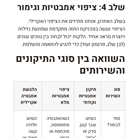
שלב 4: ציפוי אמבטיות וגימור
בשלב האחרון, אנחנו מתיזים את הציפוי האקרילי.
הציפוי נעשה בטכניקת התזה מתקדמת שמונעת נזילות
ויוצרת מראה אחיד. הלקוח יכול לבחור בין גוונים שונים
(לבן שלג, פרגמון ועוד) כדי להגיע להתאמה מושלמת.
השוואה בין סוגי התיקונים
והשירותים
סוג
תיקון
ציפוי
הלבשת
השירות
אמבטיות
אמבטיות
אמבטיה
נקודתי
מלא
אקרילית
מתי
כשיש
כשהאמבטיה
כשיש
לבחור?
שבר קטן,
מחוספסת,
חלודה
סדק או
מוכתמת או
קשה
"צ'יפ"
דהויה
מאוד או