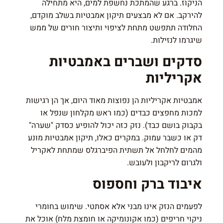
הניקוז. ברגע שהמתכת נחשפת למים, היא מתחילה
להירקב. אם לא מבצעים תיקון אמבטיות בשלב מוקדם,
החלודה תתפשט מתחת לציפוי ותיצור חורים של ממש
שיגרמו לנזילות.
סדקים ושברים באמבטיות
אקריליות
אמבטיות אקריליות הן נפוצות מאוד היום, אך הן רגישות
למכות מחפצים כבדים (כמו ראש מקלחון שנפל או
בקבוק בושם כבד). נזק כזה יכול להופיע כסדק "שערה"
דק או כשבר עמוק. במקרים כאלו, תיקון אמבטיות מונע
מהמים לחלחל אל תשתית הפיברגלס שמתחת לאקריל
ולגרום לריקבון ולעובש.
איבוד ברק וחספוס
לפעמים הנזק אינו מבני אלא אסתטי. שימוש בחומרי
ניקוי חריפים (כמו אקונומיקה או חומצת מלח) אוכל את