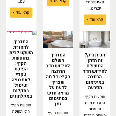
קרא עוד >
עם…
האינטנסיבי
יוצרים…
קרא עוד >
קרא עוד >
המדריך
להחזרת
השקט לבית
הבית ריק?
המדריך
בחופשת
זה הזמן
השלם
הקיץ:
המושלם
לחידוש חדר
הפיכת
לחידוש חדר
הרחצה
ג'קוזי
הרחצה
בקיץ: כל מה
לאמבטיה
במינימום
שצריך
וטיפול
הפרעה
לדעת על
בתקלות
מראה חדש
במקלחונים
חופשת הקיץ
במינימום
היא הזדמנות
זמן
חופשת הקיץ
פז עבור
היא תקופה
חופשת הקיץ
משפחות רבות